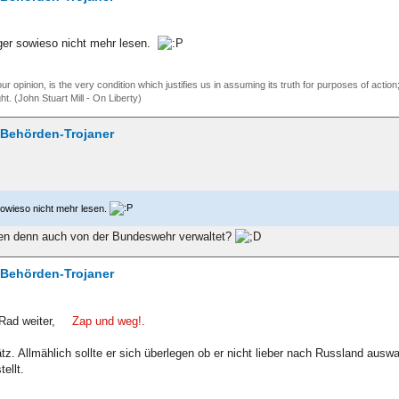
ger sowieso nicht mehr lesen.
our opinion, is the very condition which justifies us in assuming its truth for purposes of act
ht. (John Stuart Mill - On Liberty)
/ Behörden-Trojaner
sowieso nicht mehr lesen.
en denn auch von der Bundeswehr verwaltet?
/ Behörden-Trojaner
Rad weiter,
Zap und weg!
.
z. Allmählich sollte er sich überlegen ob er nicht lieber nach Russland auswa
ellt.