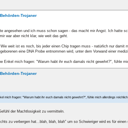
/ Behörden-Trojaner
rte angesehen und ich muss schon sagen - das macht mir Angst. Ich hatte 
r war aber nicht klar, wie weit das geht.
 Wie weit ist es noch, bis jeder einen Chip tragen muss - natürlich nur damit
eugeborenen eine DNA Probe entnommen wird, unter dem Vorwand einer mediz
 Enkel mich fragen: "Warum habt ihr euch damals nicht gewehrt?", fühle mich 
/ Behörden-Trojaner
l mich fragen: "Warum habt ihr euch damals nicht gewehrt?", fühle mich allerdings reichlich 
 Gefühl der Machtlosigkeit zu vermitteln.
hts zu verbergen hat...blah, blah, blah" um so Schwieriger wird es für einen s