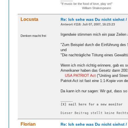
"If music be the food of love, play on!”
William Shakespeare
Locusta
Re: Ich sehe was Du nicht siehst 
Antwort #118: Juli 07, 2007, 16:23:23
Irgendwie stimmen mich ein paar Zeilen a
Denken macht frei
"Zum Beispiel durch die Einführung des
und
"Die nachträgliche Tötung eines Gewalttä
Wenn ich mich richtig erinnere, gab es 
Amerikaner haben das Gesetz dann 2001 
USA PATRIOT Act
("Uniting and Stren
Patriot-Act ist fast eine 1:1-Kopie von d
Da kann ich nur sagen: Wir gut, dass s
_______
[X] nail here for a new monitor
Dieser Beitrag stellt keine Recht
Florian
Re: Ich sehe was Du nicht siehst 