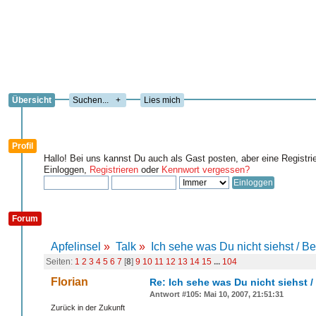
Übersicht
+
Lies mich
Profil
Hallo! Bei uns kannst Du auch als Gast posten, aber eine Registri
Einloggen,
Registrieren
oder
Kennwort vergessen?
Forum
Apfelinsel
»
Talk
»
Ich sehe was Du nicht siehst / B
Seiten:
1
2
3
4
5
6
7
[
8
]
9
10
11
12
13
14
15
...
104
Florian
Re: Ich sehe was Du nicht siehst 
Antwort #105: Mai 10, 2007, 21:51:31
Zurück in der Zukunft