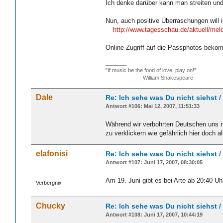
Ich denke darüber kann man streiten und
Nun, auch positive Überraschungen will 
http://www.tagesschau.de/aktuell/me
Online-Zugriff auf die Passphotos beko
_______
"If music be the food of love, play on!”
William Shakespeare
Dale
Re: Ich sehe was Du nicht siehst 
Antwort #106: Mai 12, 2007, 11:51:33
Während wir verbohrten Deutschen uns n
zu verklickern wie gefährlich hier doch al
elafonisi
Re: Ich sehe was Du nicht siehst 
Antwort #107: Juni 17, 2007, 08:30:05
Am 19. Juni gibt es bei Arte ab 20:40 U
Verbergnix
Chucky
Re: Ich sehe was Du nicht siehst 
Antwort #108: Juni 17, 2007, 10:44:19