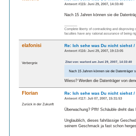
Antwort #115: Juni 29, 2007, 14:33:40
Nach 15 Jahren können sie die Datenträ
_______
Complete liberty of contradicting and disproving 
faculties have any rational assurance of being rig
elafonisi
Re: Ich sehe was Du nicht siehst 
Antwort #116: Juni 29, 2007, 19:13:05
Zitat von: warlord am Juni 29, 2007, 14:33:40
Verbergnix
Nach 15 Jahren können sie die Datenträger 
Wieso? Werden die Datenträger von den
Florian
Re: Ich sehe was Du nicht siehst 
Antwort #117: Juli 07, 2007, 15:31:53
Zurück in der Zukunft
Überwachung? Pfft! Schäuble dreht das 
Unglaublich, dieses fahrlässige Geschwät
seinem Geschmack ja fast schon hergest
_______