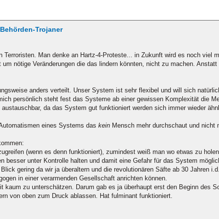
/ Behörden-Trojaner
 Terroristen. Man denke an Hartz-4-Proteste... in Zukunft wird es noch viel m
 um nötige Veränderungen die das lindern könnten, nicht zu machen. Anstatt d
gsweise anders verteilt. Unser System ist sehr flexibel und will sich natürlic
r mich persönlich steht fest das Systeme ab einer gewissen Komplexität die M
h austauschbar, da das System gut funktioniert werden sich immer wieder äh
h Automatismen eines Systems das
kein
Mensch mehr durchschaut und nicht 
ukommen:
zugreifen (wenn es denn funktioniert), zumindest weiß man wo etwas zu holen 
 besser unter Kontrolle halten und damit eine Gefahr für das System mögl
Blick gering da wir ja überaltern und die revolutionären Säfte ab 30 Jahren i
gogen in einer verarmenden Gesellschaft anrichten können.
eit kaum zu unterschätzen. Darum gab es ja überhaupt erst den Beginn des So
ern von oben zum Druck ablassen. Hat fulminant funktioniert.