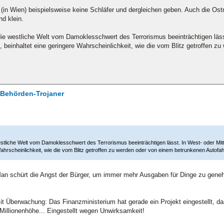
es (in Wien) beispielsweise keine Schläfer und dergleichen geben. Auch die Ost
nd klein.
die westliche Welt vom Damoklesschwert des Terrorismus beeinträchtigen läss
, beinhaltet eine geringere Wahrscheinlichkeit, wie die vom Blitz getroffen 
/ Behörden-Trojaner
westliche Welt vom Damoklesschwert des Terrorismus beeinträchtigen lässt. In West- oder M
 Wahrscheinlichkeit, wie die vom Blitz getroffen zu werden oder von einem betrunkenen Autof
Man schürt die Angst der Bürger, um immer mehr Ausgaben für Dinge zu geneh
mit Überwachung: Das Finanzministerium hat gerade ein Projekt eingestellt, d
r Millionenhöhe... Eingestellt wegen Unwirksamkeit!