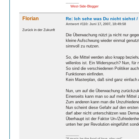
_______
West-Side-Blogger
Florian
Re: Ich sehe was Du nicht siehst 
Antwort #110: Juni 17, 2007, 18:49:58
Zurück in der Zukunft
Die Überwachung nützt ja nicht nur gegen
kleine Aufschwung wieder einmal genutzt
sinnvoll zu nutzen.
So, die Mittel werden also knapp beziehun
willenlos ist. Ein Widerspruch? Nun, fü
So sind die verschiedenen Politiker auc
Funktionen einfinden.
Kein Masterplan, daß sind ganz einfac
Nun, um auf die Überwachung zurückz
Einerseits kann man so auf mehr Mittel 
Zum anderen kann man die Unzufriedenen
Nun scheint diese Gefahr auf den ersten 
darf aber nicht unterschätzen was Dema
Überhaupt ist der Faktor Un-/Zufriedenh
unten her per Revolution eingeführt sond
_______
"If music be the food of love, play on!”