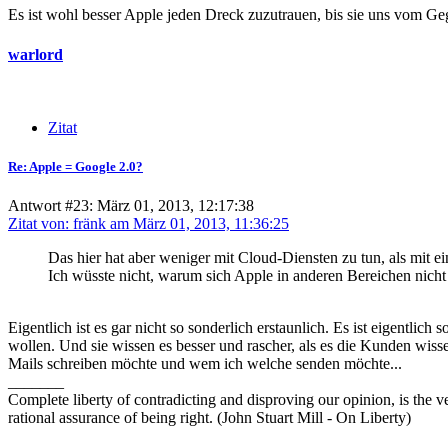
Es ist wohl besser Apple jeden Dreck zuzutrauen, bis sie uns vom G
warlord
Zitat
Re: Apple = Google 2.0?
Antwort #23: März 01, 2013, 12:17:38
Zitat von: fränk am März 01, 2013, 11:36:25
Das hier hat aber weniger mit Cloud-Diensten zu tun, als mit
Ich wüsste nicht, warum sich Apple in anderen Bereichen nicht
Eigentlich ist es gar nicht so sonderlich erstaunlich. Es ist eigent
wollen. Und sie wissen es besser und rascher, als es die Kunden wissen
Mails schreiben möchte und wem ich welche senden möchte...
_______
Complete liberty of contradicting and disproving our opinion, is the v
rational assurance of being right. (John Stuart Mill - On Liberty)