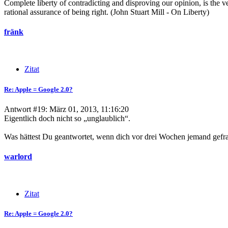
Complete liberty of contradicting and disproving our opinion, is the v
rational assurance of being right. (John Stuart Mill - On Liberty)
fränk
Zitat
Re: Apple = Google 2.0?
Antwort #19: März 01, 2013, 11:16:20
Eigentlich doch nicht so „unglaublich“.
Was hättest Du geantwortet, wenn dich vor drei Wochen jemand gefrag
warlord
Zitat
Re: Apple = Google 2.0?