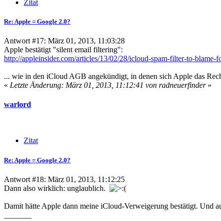
Zitat
Re: Apple = Google 2.0?
Antwort #17: März 01, 2013, 11:03:28
Apple bestätigt "silent email filtering":
http://appleinsider.com/articles/13/02/28/icloud-spam-filter-to-blame
... wie in den iCloud AGB angekündigt, in denen sich Apple das Rec
«
Letzte Änderung: März 01, 2013, 11:12:41 von radneuerfinder
»
warlord
Zitat
Re: Apple = Google 2.0?
Antwort #18: März 01, 2013, 11:12:25
Dann also wirklich: unglaublich.
Damit hätte Apple dann meine iCloud-Verweigerung bestätigt. Und auf 
_______