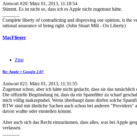
Antwort #20: März 01, 2013, 11:18:54
Stimmt. Es ist nicht so, dass ich es Apple nicht zugetraut hätte.
_______
Complete liberty of contradicting and disproving our opinion, is the v
rational assurance of being right. (John Stuart Mill - On Liberty)
MacFlieger
Zitat
Re: Apple = Google 2.0?
Antwort #21: März 01, 2013, 11:31:55
Zugetraut schon, aber ich hätte nicht gedacht, dass sie das tatsächlich
Die offizielle Begründung ist, dass da ein Spamfilter zu scharf gesc
mich völlig inakzeptabel. Wenn überhaupt dann dürfen solche Spamfi
BTW sind mir ähnliche Sachen auch schon bei anderen "Providern" au
davon wußte oder einstellen könnte.
Aber auch sich das Recht einzuräumen, dass alles, was bei Apple gespe
verlassen.
_______