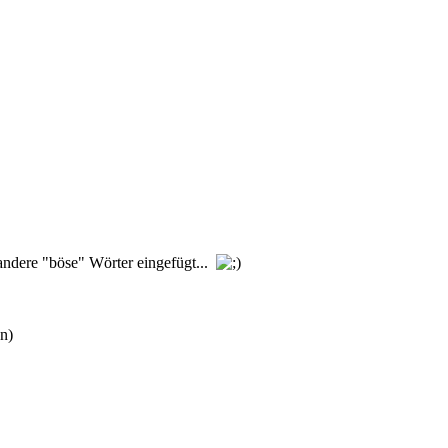
andere "böse" Wörter eingefügt...
n)