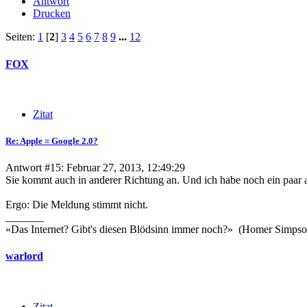
Antwort
Drucken
Seiten:
1
[
2
]
3
4
5
6
7
8
9
...
12
FOX
Zitat
Re: Apple = Google 2.0?
Antwort #15: Februar 27, 2013, 12:49:29
Sie kommt auch in anderer Richtung an. Und ich habe noch ein paar 
Ergo: Die Meldung stimmt nicht.
_______
«Das Internet? Gibt's diesen Blödsinn immer noch?» (Homer Simpso
warlord
Zitat