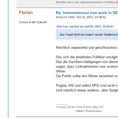
faculties have any rational assurance of being rig
Florian
Re: Internetzensur nun auch in DE
Antwort #102: Juli 22, 2017, 14:38:51
Zurück in der Zukunft
Zitat von: warlord am Juli 22, 2017, 12:24:47
Aus "kauft nicht bei Juden" wurde "bedient k
Reichlich unpassend und geschmacklos
Das sich die erwähnten Politiker unsägli
Das die Sachbeschädigungen von diesen 
sagen, dass Linksaktivisten und -extrem
öffnen.
Die Politik sollte den Wirten beistehen 
Pegida, AfD und selbst NPD sind
nicht
v
sind natürlich etwas anderes, aber Spag
_______
"If music be the food of love, play on!”
William Shakespeare