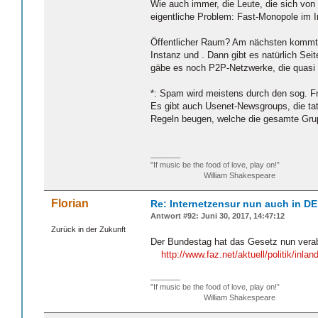
Wie auch immer, die Leute, die sich von 
eigentliche Problem: Fast-Monopole im In
Öffentlicher Raum? Am nächsten kommt da 
Instanz und . Dann gibt es natürlich S
gäbe es noch P2P-Netzwerke, die quasi a
*: Spam wird meistens durch den sog. F
Es gibt auch Usenet-Newsgroups, die tat
Regeln beugen, welche die gesamte Grup
_______
"If music be the food of love, play on!”
William Shakespeare
Florian
Re: Internetzensur nun auch in DE
Antwort #92: Juni 30, 2017, 14:47:12
Zurück in der Zukunft
Der Bundestag hat das Gesetz nun vera
http://www.faz.net/aktuell/politik/i
_______
"If music be the food of love, play on!”
William Shakespeare