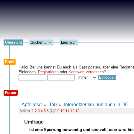
Übersicht
+
Lies mich
Profil
Hallo! Bei uns kannst Du auch als Gast posten, aber eine Registri
Einloggen,
Registrieren
oder
Kennwort vergessen?
Forum
Apfelinsel
»
Talk
»
Internetzensur nun auch in DE
Seiten:
1
2
3
4
5
6
[
7
]
8
9
10
11
12
13
Umfrage
Ist eine Sperrung notwendig und sinnvoll, oder wird hie