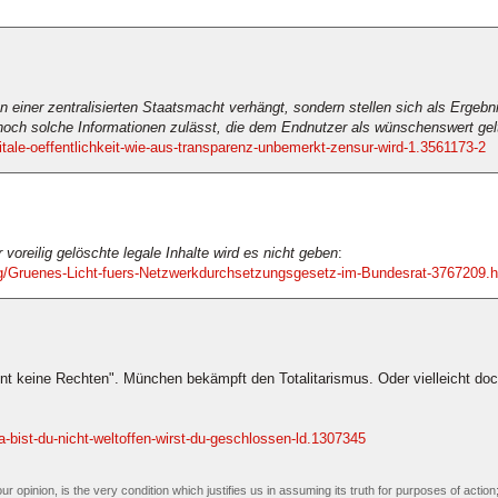
n einer zentralisierten Staatsmacht verhängt, sondern stellen sich als Ergebn
 noch solche Informationen zulässt, die dem Endnutzer als wünschenswert gel
itale-oeffentlichkeit-wie-aus-transparenz-unbemerkt-zensur-wird-1.3561173-2
voreilig gelöschte legale Inhalte wird es nicht geben
:
ng/Gruenes-Licht-fuers-Netzwerkdurchsetzungsgesetz-im-Bundesrat-3767209.h
ent keine Rechten". München bekämpft den Totalitarismus. Oder vielleicht doc
a-bist-du-nicht-weltoffen-wirst-du-geschlossen-ld.1307345
our opinion, is the very condition which justifies us in assuming its truth for purposes of act