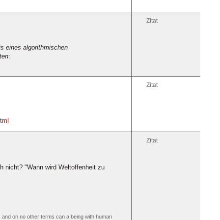
Zitat
is eines algorithmischen
ten
:
Zitat
tml
Zitat
h nicht? "Wann wird Weltoffenheit zu
ion; and on no other terms can a being with human