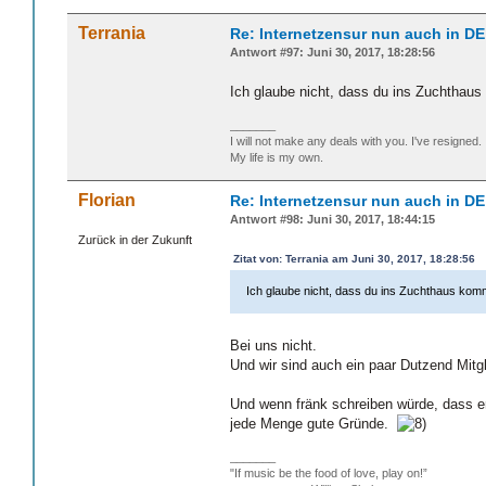
Terrania
Re: Internetzensur nun auch in DE
Antwort #97: Juni 30, 2017, 18:28:56
Ich glaube nicht, dass du ins Zuchthaus
_______
I will not make any deals with you. I've resigned.
My life is my own.
Florian
Re: Internetzensur nun auch in DE
Antwort #98: Juni 30, 2017, 18:44:15
Zurück in der Zukunft
Zitat von: Terrania am Juni 30, 2017, 18:28:56
Ich glaube nicht, dass du ins Zuchthaus komm
Bei uns nicht.
Und wir sind auch ein paar Dutzend Mitgli
Und wenn fränk schreiben würde, dass er 
jede Menge gute Gründe.
_______
"If music be the food of love, play on!”