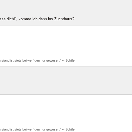
hasse dich!“, komme ich dann ins Zuchthaus?
rstand ist stets bei wen´gen nur gewesen." -- Schiller
rstand ist stets bei wen´gen nur gewesen." -- Schiller