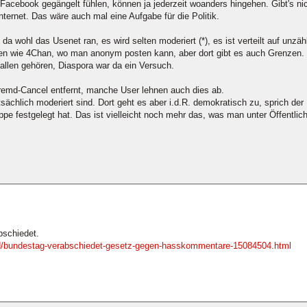
Facebook gegängelt fühlen, können ja jederzeit woanders hingehen. Gibt's nich
ternet. Das wäre auch mal eine Aufgabe für die Politik.
wohl das Usenet ran, es wird selten moderiert (*), es ist verteilt auf unzähl
eiten wie 4Chan, wo man anonym posten kann, aber dort gibt es auch Grenzen
llen gehören, Diaspora war da ein Versuch.
remd-Cancel entfernt, manche User lehnen auch dies ab.
sächlich moderiert sind. Dort geht es aber i.d.R. demokratisch zu, sprich de
pe festgelegt hat. Das ist vielleicht noch mehr das, was man unter Öffentl
bschiedet.
nland/bundestag-verabschiedet-gesetz-gegen-hasskommentare-15084504.html