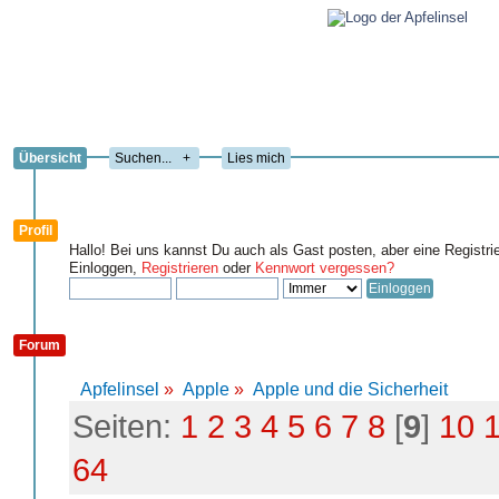
Übersicht
+
Lies mich
Profil
Hallo! Bei uns kannst Du auch als Gast posten, aber eine Registri
Einloggen,
Registrieren
oder
Kennwort vergessen?
Forum
Apfelinsel
»
Apple
»
Apple und die Sicherheit
Seiten:
1
2
3
4
5
6
7
8
[
9
]
10
64