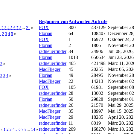
Begonnen von
Antworten
Aufrufe
FOX
300
437129
September 28
1
2
3
4
5
6
7
8
...
21
»
Florian
64
108407
Dezember 28,
1
2
3
4
5
»
FOX
1
16972
Oktober 24, 
Florian
2
18061
November 20,
radneuerfinder
34
24906
Juli 08, 2026
Florian
1013
650634
Juni 23, 202
radneuerfinder
465
421498
März 11, 202
32
»
MacFlieger
45
20255
März 05, 202
Florian
49
28495
November 28,
2
3
4
»
MacFlieger
22
14213
November 02,
FOX
105
61981
September 08
radneuerfinder
28
13002
September 02
Florian
50
29828
September 01
radneuerfinder
26
21570
Mai 29, 2025
MacFlieger
35
18997
Mai 15, 2025
MacFlieger
29
18285
April 20, 20
radneuerfinder
11
8019
März 20, 202
radneuerfinder
209
168270
März 18, 202
«
1
2
3
4
5
6
7
8
...
14
»