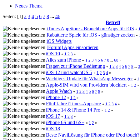
Neues Thema
Seiten: [
1
]
2
3
4
5
6
7
8
...
46
Betreff
iTunes AppStore - Brauchbare Apps für iOS
«
Rabattierte Spiele für iOS - günstiger zocken
«
iOS Widgets
[Forum] Apps einsortieren
iOS 10
«
1
2
3
»
Alles zum iPhone
«
1
2
3
4
5
6
7
8
...
68
»
Fragen zur iPhone Bedienung
«
1
2
3
4
5
6
7
8
...
iOS 12 und watchOS 5
«
1
2
3
4
»
Wichtiges Update für WhatsApp Messenger
«
1
Apple-SIM wird von Providern blockiert
«
1
2
»
Apple Watch
«
1
2
3
4
5
6
7
8
»
iPhone 12
«
1
2
»
Fünf Jahre iTunes-Appstore
«
1
2
3
4
»
iPhone 14 & iPhone 14 Pro
«
1
2
»
iOS 17
«
1
2
3
»
iPhone 6S und 6S+
«
1
2
»
iOS 18
Beste NaviLösung für iPhone oder iPod touch?