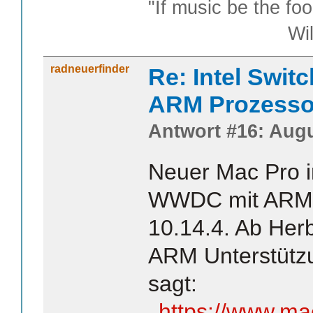
"If music be the foo
William S
radneuerfinder
Re: Intel Swit
ARM Prozesso
Antwort #16: Augu
Neuer Mac Pro i
WWDC mit ARM 
10.14.4. Ab Her
ARM Unterstütz
sagt:
https://www.ma