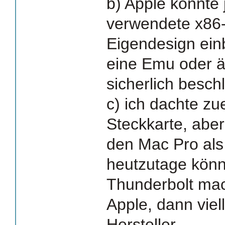
b) Apple könnte j
verwendete x86-B
Eigendesign ei
eine Emu oder ä
sicherlich besch
c) ich dachte zu
Steckkarte, aber
den Mac Pro als
heutzutage könn
Thunderbolt ma
Apple, dann viel
Hersteller.