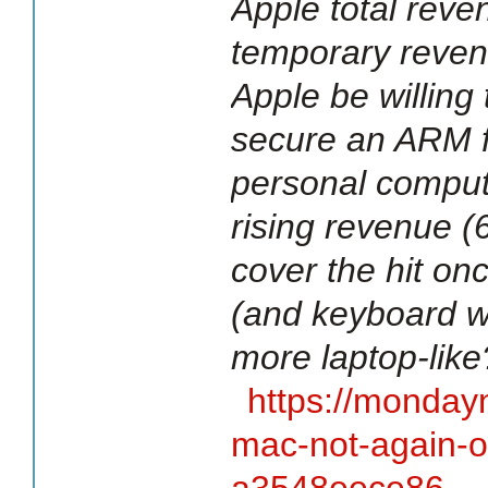
Apple total rev
temporary reven
Apple be willing 
secure an ARM fu
personal comput
rising revenue (6
cover the hit onc
(and keyboard w
more laptop-like
https://monday
mac-not-again-or
a3548eece86