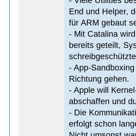
- Viele Utilities 
End und Helper, d
für ARM gebaut s
- Mit Catalina wi
bereits geteilt, Sy
schreibgeschützte
- App-Sandboxing 
Richtung gehen.
- Apple will Kerne
abschaffen und du
- Die Kommunikat
erfolgt schon lan
Nicht umsonst wa