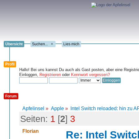
Übersicht
+
Lies mich
Profil
Hallo! Bei uns kannst Du auch als Gast posten, aber eine Registri
Einloggen,
Registrieren
oder
Kennwort vergessen?
Forum
Apfelinsel
»
Apple
»
Intel Switch reloaded: hin zu
Seiten:
1
[
2
]
3
Florian
Re: Intel Swit