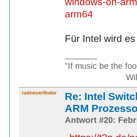
windows-on-arm-
arm64
Für Intel wird e
_______
"If music be the foo
William S
radneuerfinder
Re: Intel Swit
ARM Prozesso
Antwort #20: Febr