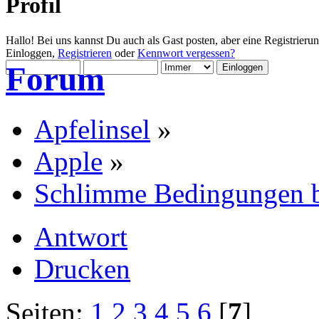
Profil
Hallo! Bei uns kannst Du auch als Gast posten, aber eine Registrieru
Einloggen,
Registrieren
oder
Kennwort vergessen?
Forum
Apfelinsel
»
Apple
»
Schlimme Bedingungen be
Antwort
Drucken
Seiten:
1
2
3
4
5
6
[
7
]