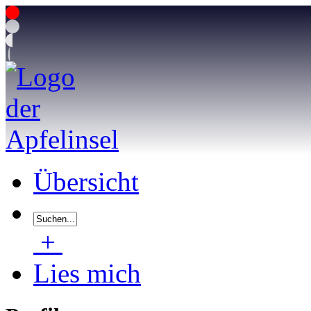
Übersicht
+
Lies mich