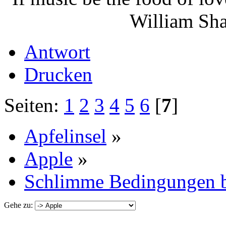
William Shakes
Antwort
Drucken
Seiten:
1
2
3
4
5
6
[
7
]
Apfelinsel
»
Apple
»
Schlimme Bedingungen be
Gehe zu: