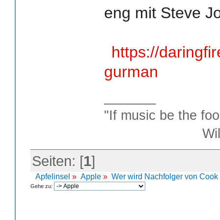
eng mit Steve J
https://daringfi
gurman
_______
"If music be the foo
William S
Seiten: [
1
]
Apfelinsel
»
Apple
»
Wer wird Nachfolger von Cook
Gehe zu: