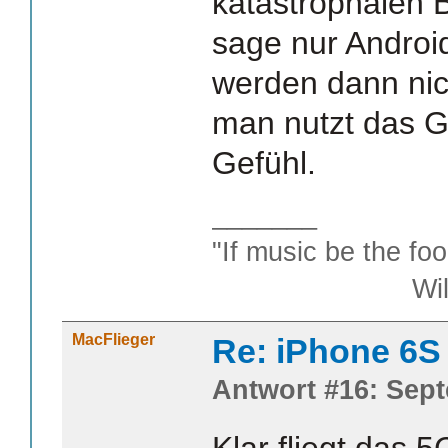
katastrophalen B
sage nur Android
werden dann nic
man nutzt das G
Gefühl.
_______
"If music be the foo
William S
MacFlieger
Re: iPhone 6S
Antwort #16: Sept
Klar fliegt das 