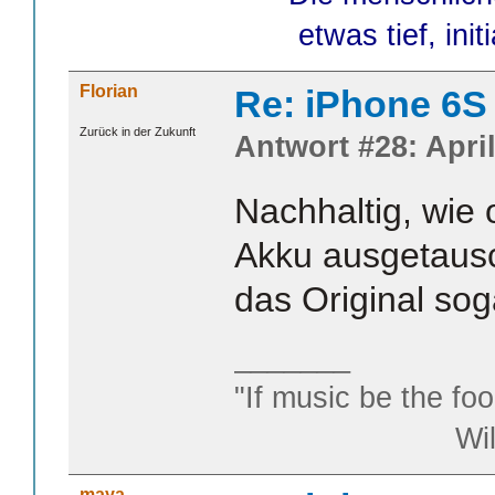
etwas tief, init
Florian
Re: iPhone 6S
Zurück in der Zukunft
Antwort #28: April
Nachhaltig, wie 
Akku ausgetaus
das Original so
_______
"If music be the foo
William S
maya