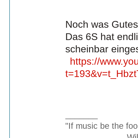
Noch was Gutes
Das 6S hat endl
scheinbar einge
https://www.yo
t=193&v=t_Hbz
_______
"If music be the foo
William S