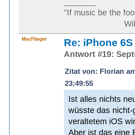
_______
"If music be the foo
William S
MacFlieger
Re: iPhone 6S
Antwort #19: Sept
Zitat von: Florian a
23:49:55
Ist alles nichts ne
wüsste das nicht-
veraltetem iOS wir
Aber ist das eine