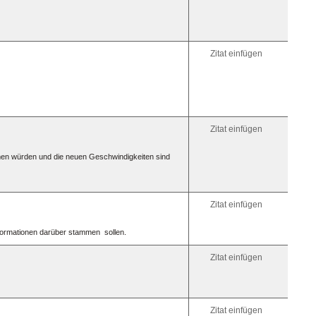
[anchor=
Link
darauf:
[iurl=#Zi
zum
Ziel[/iurl]
Zitat einfügen
Link
im
selben
Fenster
öffnen:
[iurl]htt
Zitat einfügen
men würden und die neuen Geschwindigkeiten sind
Zitat einfügen
Informationen darüber stammen sollen.
Zitat einfügen
Zitat einfügen