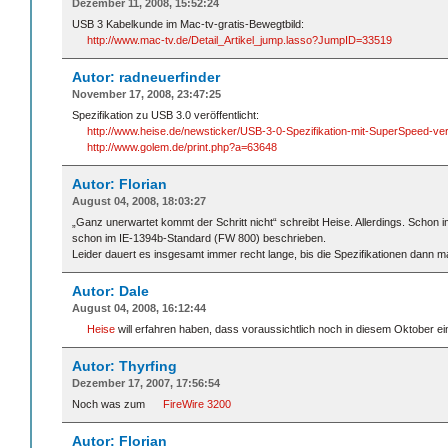
Dezember 11, 2008, 15:52:24
USB 3 Kabelkunde im Mac-tv-gratis-Bewegtbild:
http://www.mac-tv.de/Detail_Artikel_jump.lasso?JumpID=33519
Autor: radneuerfinder
November 17, 2008, 23:47:25
Spezifikation zu USB 3.0 veröffentlicht:
http://www.heise.de/newsticker/USB-3-0-Spezifikation-mit-SuperSpeed-ver
http://www.golem.de/print.php?a=63648
Autor: Florian
August 04, 2008, 18:03:27
„Ganz unerwartet kommt der Schritt nicht“ schreibt Heise. Allerdings. Sc
schon im IE-1394b-Standard (FW 800) beschrieben.
Leider dauert es insgesamt immer recht lange, bis die Spezifikationen dann mal
Autor: Dale
August 04, 2008, 16:12:44
Heise
will erfahren haben, dass voraussichtlich noch in diesem Oktober ei
Autor: Thyrfing
Dezember 17, 2007, 17:56:54
Noch was zum
FireWire 3200
Autor: Florian