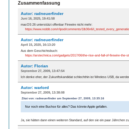
Zusammenfassung
Autor: radneuerfinder
Juni 16, 2025, 19:41:58
macOS 26 unterstützt offenbar Firewire nicht mehr:
https://www.reddit.com/r/ipod/comments/1lb36n6/i_tested_every_generatio
Autor: radneuerfinder
April 15, 2020, 16:13:20
Aus dem Geschichtsbuch:
https://arstechnica.com/gadgets/2017/06/the-rise-and-fall-of-firewire-the
Autor: Florian
September 27, 2009, 13:47:54
Ich denke eher, der Zukunftskandidat schlechthin ist Wireless USB, da werd
Autor: warlord
September 27, 2009, 13:38:08
Zitat von: radneuerfinder am September 27, 2009, 13:35:16
Nur noch eine Buchse für alles? Das könnte Apple gefallen.
Ja, sie hätten dann einen weiteren Standard, auf den sie ein paar Jährchen