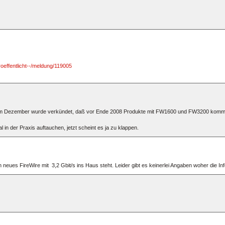
oeffentlicht--/meldung/119005
hon im Dezember wurde verkündet, daß vor Ende 2008 Produkte mit FW1600 und FW3200 kom
 in der Praxis auftauchen, jetzt scheint es ja zu klappen.
n neues FireWire mit 3,2 Gbit/s ins Haus steht. Leider gibt es keinerlei Angaben woher die 