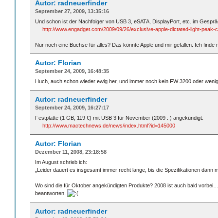
Autor: radneuerfinder
September 27, 2009, 13:35:16
Und schon ist der Nachfolger von USB 3, eSATA, DisplayPort, etc. im Gespräc
http://www.engadget.com/2009/09/26/exclusive-apple-dictated-light-peak-cr
Nur noch eine Buchse für alles? Das könnte Apple und mir gefallen. Ich find
Autor: Florian
September 24, 2009, 16:48:35
Huch, auch schon wieder ewig her, und immer noch kein FW 3200 oder wenig
Autor: radneuerfinder
September 24, 2009, 16:27:17
Festplatte (1 GB, 119 €) mit USB 3 für November (2009 : ) angekündigt:
http://www.mactechnews.de/news/index.html?id=145000
Autor: Florian
Dezember 11, 2008, 23:18:58
Im August schrieb ich:
„Leider dauert es insgesamt immer recht lange, bis die Spezifikationen dann ma
Wo sind die für Oktober angekündigten Produkte? 2008 ist auch bald vorbei…
beantworten.
Autor: radneuerfinder