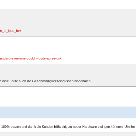
n_of_ipod_for/
-standard-everyone-couldnt-quite-agree-on/
en viele Leute auch die Geschwindigkeitseinbussen hinnehmen.
 zu 100% setzen und damit die Kunden frühzeitig zu neuer Hardware zwingen könnten. Um ihn 