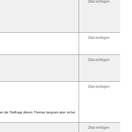
Zitat einfügen
[glow=ye
„glühen“
Horizon
Linie:
[hr]
Abkürz
mit
Zitat einfügen
Erkläru
bei
Mouseo
[acrony
Inselzo
am
Zitat einfügen
besten
auch
unterstr
[acrony
Inselzon
[u]MIZ[/
Zitat einfügen
[/acron
Link
innerha
des
Beitrag
oder
an die Titelfrage dieses Themas langsam aber sicher
dersel
Seite:
Ziel
Zitat einfügen
setzen: