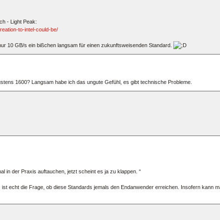
h - Light Peak:
eation-to-intel-could-be/
e nur 10 GB/s ein bißchen langsam für einen zukunftsweisenden Standard.
stens 1600? Langsam habe ich das ungute Gefühl, es gibt technische Probleme.
l in der Praxis auftauchen, jetzt scheint es ja zu klappen. “
 ist echt die Frage, ob diese Standards jemals den Endanwender erreichen. Insofern kann m