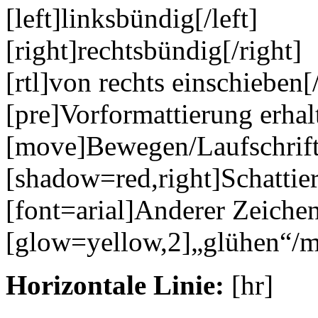
[left]linksbündig[/left]
[right]rechtsbündig[/right]
[rtl]von rechts einschieben[/
[pre]Vorformattierung erhal
[move]Bewegen/Laufschrif
[shadow=red,right]Schattie
[font=arial]Anderer Zeichen
[glow=yellow,2]„glühen“/m
Horizontale Linie:
[hr]