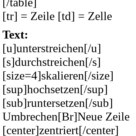
[/table]
[tr] = Zeile [td] = Zelle
Text:
[u]unterstreichen[/u]
[s]durchstreichen[/s]
[size=4]skalieren[/size]
[sup]hochsetzen[/sup]
[sub]runtersetzen[/sub]
Umbrechen[Br]Neue Zeile
[center]zentriert[/center]