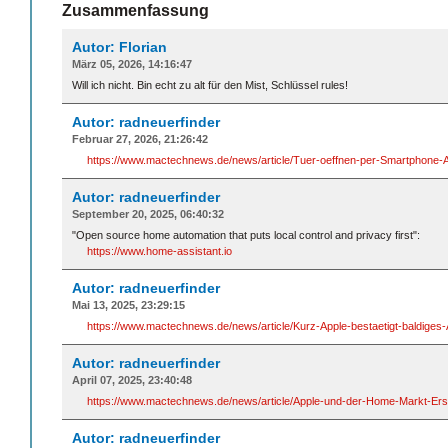
Zusammenfassung
Autor: Florian
März 05, 2026, 14:16:47
Will ich nicht. Bin echt zu alt für den Mist, Schlüssel rules!
Autor: radneuerfinder
Februar 27, 2026, 21:26:42
https://www.mactechnews.de/news/article/Tuer-oeffnen-per-Smartphone-Ali
Autor: radneuerfinder
September 20, 2025, 06:40:32
"Open source home automation that puts local control and privacy first":
https://www.home-assistant.io
Autor: radneuerfinder
Mai 13, 2025, 23:29:15
https://www.mactechnews.de/news/article/Kurz-Apple-bestaetigt-baldig
Autor: radneuerfinder
April 07, 2025, 23:40:48
https://www.mactechnews.de/news/article/Apple-und-der-Home-Markt-Erst
Autor: radneuerfinder