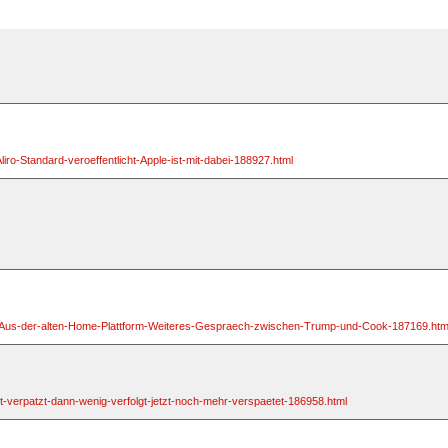
ro-Standard-veroeffentlicht-Apple-ist-mit-dabei-188927.html
es-Aus-der-alten-Home-Plattform-Weiteres-Gespraech-zwischen-Trump-und-Cook-187169.htm
-verpatzt-dann-wenig-verfolgt-jetzt-noch-mehr-verspaetet-186958.html