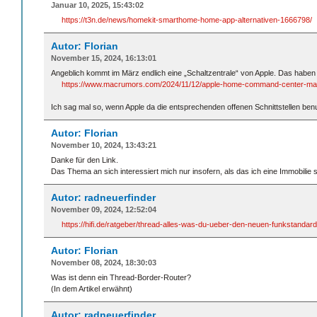
Januar 10, 2025, 15:43:02
https://t3n.de/news/homekit-smarthome-home-app-alternativen-1666798/
Autor: Florian
November 15, 2024, 16:13:01
Angeblich kommt im März endlich eine „Schaltzentrale“ von Apple. Das habe
https://www.macrumors.com/2024/11/12/apple-home-command-center-ma
Ich sag mal so, wenn Apple da die entsprechenden offenen Schnittstellen be
Autor: Florian
November 10, 2024, 13:43:21
Danke für den Link.
Das Thema an sich interessiert mich nur insofern, als das ich eine Immobilie
Autor: radneuerfinder
November 09, 2024, 12:52:04
https://hifi.de/ratgeber/thread-alles-was-du-ueber-den-neuen-funkstand
Autor: Florian
November 08, 2024, 18:30:03
Was ist denn ein Thread-Border-Router?
(In dem Artikel erwähnt)
Autor: radneuerfinder