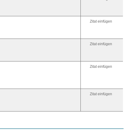
[anchor=
Link
darauf:
[iurl=#Zi
zum
Zitat einfügen
Ziel[/iurl]
Link
im
selben
Fenster
Zitat einfügen
öffnen:
[iurl]htt
Zitat einfügen
Zitat einfügen