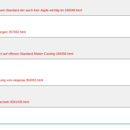
uen-Standard-der-auch-fuer-Apple-wichtig-ist-186048.html
rungen-357692.html
zt-auf-offenen-Standard-Matter-Casting-184056.html
tzung-von-siegenia-350003.html
aecheln-9341435.html