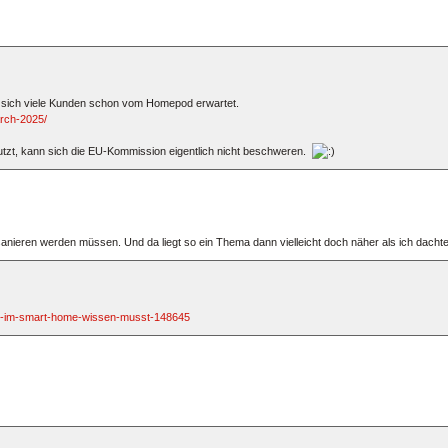
n sich viele Kunden schon vom Homepod erwartet.
rch-2025/
nutzt, kann sich die EU-Kommission eigentlich nicht beschweren.
 sanieren werden müssen. Und da liegt so ein Thema dann vielleicht doch näher als ich dachte
ard-im-smart-home-wissen-musst-148645