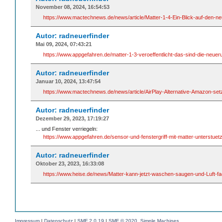
November 08, 2024, 16:54:53
https://www.mactechnews.de/news/article/Matter-1-4-Ein-Blick-auf-den-ne
Autor: radneuerfinder
Mai 09, 2024, 07:43:21
https://www.appgefahren.de/matter-1-3-veroeffentlicht-das-sind-die-neue
Autor: radneuerfinder
Januar 10, 2024, 13:47:54
https://www.mactechnews.de/news/article/AirPlay-Alternative-Amazon-set
Autor: radneuerfinder
Dezember 29, 2023, 17:19:27
... und Fenster verriegeln:
https://www.appgefahren.de/sensor-und-fenstergriff-mit-matter-unterstue
Autor: radneuerfinder
Oktober 23, 2023, 16:33:08
https://www.heise.de/news/Matter-kann-jetzt-waschen-saugen-und-Luft-f
Impressum
|
Datenschutz
|
SMF 2.0.19
|
SMF © 2020
,
Simple Machines