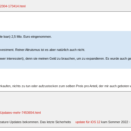
-2304-173414.html
ble loan) 2,5 Mio. Euro eingenommen.
stment. Reiner Altruismus ist es aber natürlich auch nicht.
 schwer interessiert), denn sie meinen Geld zu brauchen, um zu expandieren. Es wurde auch
rkaufen, nichts zu tun oder aufzustocken zum selben Preis pro Anteil, der mir auch geboten 
e-Updates-mehr-7453654.html
 Feature-Updates bekommen. Das letzte Sicherheits
update für iOS 12
kam Sommer 2022 - 