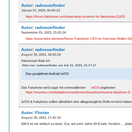
Autor: radneuerfinder
Januar 07, 2025, 00:50:14
https://forum.fairphone.com/t/operating-systems-for-fairphones/11425
Autor: radneuerfinder
September 01, 2023, 21:01:34
https://www.heise.de/news/Neuer-Fairphone-CEO-im-Interview-Wollen-5
Autor: radneuerfinder
August 30, 2023, 18:55:24
Interessant finde ich
Zitat von: radneuerfinder am Juli 21, 2022, 21:17:17
Das googlefreie Android /e/OS
Das Fairphone wird sogar mit vorinstalliertem
/e/OS
angeboten:
https://murena.com/de/laden/smartphones/brandneu/murena-fairphone-5/
/e/OS & Fairphone sollten allmählich eine alltagstaugliche Reife erreicht habe
Autor: Florian
August 30, 2023, 17:41:10
699 € ist
mir
einfach zu teuer. Gut, auf zehn Jahre 69 €/Jahr. Insofern… „leide