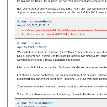
So lala sind die Daten, der Support und das man selber fast alles reparieren 
Edit: Das erste Fairphone kostete damals 325 €. Nach und nach wurden sie im
Support ist teuer, aber ob hier der Investor den Ton angibt? Für 700 € bekam
Autor: radneuerfinder
August 30, 2023, 12:31:15
https://www.golem.de/news/fairphone-5-im-test-mehr-austauschbare-teil
https://www.computerbase.de/2023-08/fairphone-5-test/
Autor: Florian
April 15, 2023, 13:36:52
Wie im Artikel steht, ist die Hardware (SOC, Mode,) aber nicht mehr unterstützt 
Das ist generell das Problem von fast allen Herstellern. Die eingekaufte Hard
wenigstens eine neue Firmware installieren zu können.
Hier muss die Politik ernst machen. Auch wenn die Geräte dann teurer werde
Fairphone ist schon hochpreisig und baut dennoch nicht die neueste Hardware e
funktioniert das bisher nicht, nicht beim Fairphone 1,2,3 und wohl auch nicht 
Zwar stehen sie damit immer noch besser da als fast alle anderen Android-nu
Soll jetzt keine Kritik sein, nur eine Einordnung. Eklatante Hardware-Fehler,
Autor: radneuerfinder