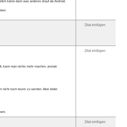
[anchor=
türlich käme dann was anderes drauf als Android.
Link
darauf:
eben.
[iurl=#Zi
zum
Ziel[/iurl]
Zitat einfügen
Link
im
selben
Fenster
öffnen:
[iurl]htt
Zitat einfügen
ällt, kann man nichts mehr machen, anstatt
m nicht noch teurer zu werden. Aber leider
ware.
Zitat einfügen