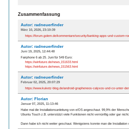
Zusammenfassung
Autor: radneuerfinder
März 10, 2026, 23:10:39
https://forum.golem.de/kommentare/security/banking-apps-und-custom-rom
Autor: radneuerfinder
Juni 19, 2025, 12:44:48
Fairphone 6 ab 25. Juni für 549 Euro:
https://winfuture.de/news,151633.html
https://winfuture.de/news,151563.html
Autor: radneuerfinder
Februar 02, 2025, 20:07:29
https://www.kuketz-blog.de/android-grapheneos-calyxos-und-co-unter-der
Autor: Florian
Januar 07, 2025, 11:13:46
Habe mal die Installationsanleitung von e/OS angeschaut. 99,9% der Mensc
Ubuntu Touch z.B. unterstützt viele Funktionen nicht vernünftig oder gar nicht
Dann habe ich nicht weiter geschaut. Wenigstens konnte man die Installation 