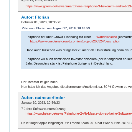
April 13, 2023, 16:43:26
https://www.golem.de/news/smartphone-fairphone-3-bekommt-android-13
Autor: Florian
Februar 01, 2023, 18:35:28
Zitat von: Florian am August 17, 2018, 18:03:53
Fairphone hat über Crowd-Financing mit einer
Wandelanleihe
(converti
https://www.oneplanetcrowd.com/en/project/200324/description
Habe auch bisschen was reingesteckt, mehr als Unterstützung denn als Inve
Fairphone will auch damit einen Investor anlocken (der ist angeblich eh
Jahr. Besonders stark ist Fairphone übrigens in Deutschland.
Der Investor ist gefunden.
Nun habe ich das Angebot, die allermeisten Anteile mit ca. 60 % Gewinn zu ve
Autor: radneuerfinder
Januar 10, 2023, 10:56:23
7 Jahre Softwareunterstützung:
https://www.heise.de/news/Fairphone-2-Ab-Maerz-gibt-es-keine-Softwar
Da ist sogar Apple langlebiger. Ein iPhone 6 von 2014 hat zwar nur bis 2018