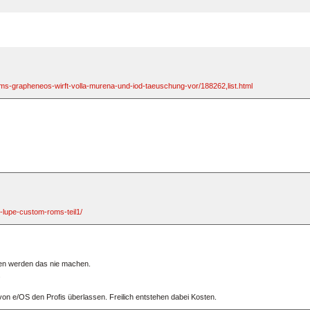
s-grapheneos-wirft-volla-murena-und-iod-taeuschung-vor/188262,list.html
-lupe-custom-roms-teil1/
hen werden das nie machen.
.
von e/OS den Profis überlassen. Freilich entstehen dabei Kosten.