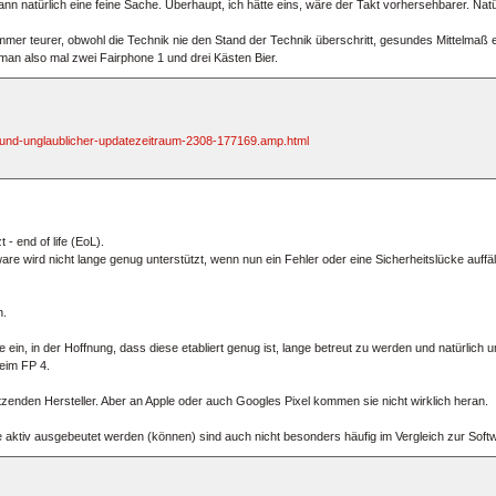
kann natürlich eine feine Sache. Überhaupt, ich hätte eins, wäre der Takt vorhersehbarer. Na
mer teurer, obwohl die Technik nie den Stand der Technik überschritt, gesundes Mittelmaß 
 man also mal zwei Fairphone 1 und drei Kästen Bier.
e-und-unglaublicher-updatezeitraum-2308-177169.amp.html
- end of life (EoL).
ware wird nicht lange genug unterstützt, wenn nun ein Fehler oder eine Sicherheitslücke auff
n.
in, in der Hoffnung, dass diese etabliert genug ist, lange betreut zu werden und natürlich u
beim FP 4.
tzenden Hersteller. Aber an Apple oder auch Googles Pixel kommen sie nicht wirklich heran.
 die aktiv ausgebeutet werden (können) sind auch nicht besonders häufig im Vergleich zur Soft