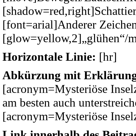
[shadow=red,right]Schattie
[font=arial]Anderer Zeichen
[glow=yellow,2]„glühen“/m
Horizontale Linie:
[hr]
Abkürzung mit Erklärung
[acronym=Mysteriöse Inse
am besten auch unterstreich
[acronym=Mysteriöse Insel
Link innerhalb des Beitrag