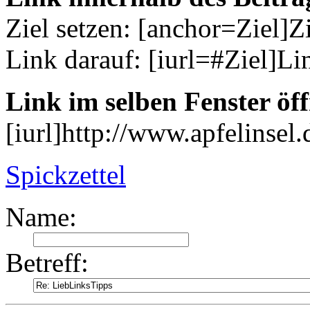
Ziel setzen: [anchor=Ziel]Z
Link darauf: [iurl=#Ziel]Li
Link im selben Fenster öf
[iurl]http://www.apfelinsel.d
Spickzettel
Name:
Betreff: