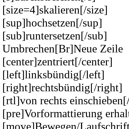
[size=4]skalieren[/size]
[sup]hochsetzen[/sup]
[sub]runtersetzen[/sub]
Umbrechen[Br]Neue Zeile
[center]zentriert[/center]
[left]linksbündig[/left]
[right]rechtsbündig[/right]
[rtl]von rechts einschieben[/
[pre]Vorformattierung erhal
[move]Bewegen/Laufschrif