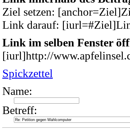
Ziel setzen: [anchor=Ziel]Z
Link darauf: [iurl=#Ziel]Li
Link im selben Fenster öf
[iurl]http://www.apfelinsel.d
Spickzettel
Name:
Betreff: