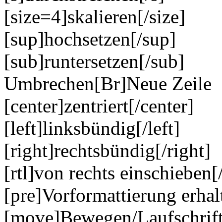
[size=4]skalieren[/size]
[sup]hochsetzen[/sup]
[sub]runtersetzen[/sub]
Umbrechen[Br]Neue Zeile
[center]zentriert[/center]
[left]linksbündig[/left]
[right]rechtsbündig[/right]
[rtl]von rechts einschieben[/
[pre]Vorformattierung erhal
[move]Bewegen/Laufschrif