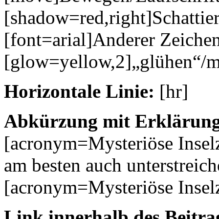
[shadow=red,right]Schattie
[font=arial]Anderer Zeichen
[glow=yellow,2]„glühen“/m
Horizontale Linie:
[hr]
Abkürzung mit Erklärung
[acronym=Mysteriöse Inse
am besten auch unterstreich
[acronym=Mysteriöse Insel
Link innerhalb des Beitrag