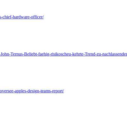
chief-hardware-officer/
-John-Ternus-Beliebt-faehig-risikoscheu-kehrte-Trend-zu-nachlassend
oversee-apples-design-teams-report/