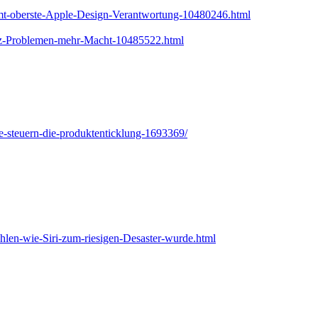
t-oberste-Apple-Design-Verantwortung-10480246.html
tz-Problemen-mehr-Macht-10485522.html
pfe-steuern-die-produktenticklung-1693369/
hlen-wie-Siri-zum-riesigen-Desaster-wurde.html