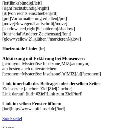
[left]linksbündig[/left]
[right]rechtsbündig[/right]
[rtl]von rechts einschieben[/rtl]
[pre]Vorformattierung erhalten[/pre]
[move]Bewegen/Laufschrift[/move]
[shadow=red,right]Schattieren[/shadow]
[font=arial]Anderer Zeichensatz[/font]
[glow=yellow,2]„glühen“/markieren[/glow]
Horizontale Linie:
[hr]
Abkürzung mit Erklärung bei Mouseover:
[acronym=Mysteriöse Inselzone]MIZ[/acronym]
am besten auch unterstreichen:
[acronym=Mysteriöse Inselzone][u]MIZ[/u][/acronym]
Link innerhalb des Beitrages oder derselben Seite:
Ziel setzen: [anchor=Ziel]Ziel[/anchor]
Link darauf: [iurl=#Ziel]Link zum Ziel[/iurl]
Link im selben Fenster öffnen:
[iurl]http://www.apfelinsel.de[/iurl]
Spickzettel