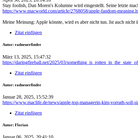
Stay foolish, Dan Moren's Kolumne wird eingestellt. Seine letzte ma
https://www.macworld.com/article/2768058/apple-fandom-meaning.h
Meine Meinung: Apple könnte, wird es aber nicht tun. Ist auch nicht 
Zitat einfügen
Autor: radneuerfinder
März 13, 2025, 15:47:32
https://daringfireball.net/2025/03/something_is_rotten_in_the_state_o
Zitat einfügen
Autor: radneuerfinder
Januar 28, 2025, 15:52:39
https://www.maclife.de/news/apple-top-managerin-kim-vorrath-soll-s
Zitat einfügen
Autor: Florian
Januar 06, 2025, 20:41:10