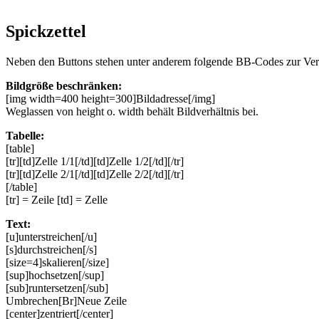
Spickzettel
Neben den Buttons stehen unter anderem folgende BB-Codes zur Ve
Bildgröße beschränken:
[img width=400 height=300]Bildadresse[/img]
Weglassen von height o. width behält Bildverhältnis bei.
Tabelle:
[table]
[tr][td]Zelle 1/1[/td][td]Zelle 1/2[/td][/tr]
[tr][td]Zelle 2/1[/td][td]Zelle 2/2[/td][/tr]
[/table]
[tr] = Zeile [td] = Zelle
Text:
[u]unterstreichen[/u]
[s]durchstreichen[/s]
[size=4]skalieren[/size]
[sup]hochsetzen[/sup]
[sub]runtersetzen[/sub]
Umbrechen[Br]Neue Zeile
[center]zentriert[/center]