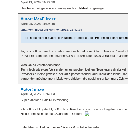
April 13, 2025, 15:29:39
Das Forum ist gerade auch erfolgreich zu All-Inkl umgezogen.
Autor: MacFlieger
April 05, 2025, 10:08:15
Zitat von: maya am April 04, 2025, 17:42:04
Ich hätte nicht gedacht, daß solche Rundbriefe ein Entscheidungskriteriu
Ja, das hatte ich auch erst überhaupt nicht auf dem Schirm. Nur ein Provider
Providern auch gesucht. Manchmal war die Angabe etwas versteckt, manchma
Was ich so verstanden habe:
Technisch wäre das Versenden eines solchen kleinen Newsletters direkt kei
Providers für eine gewisse Zeit als Spamversender auf Blacklisten landet, d
versenden möchte, mehr Mails verschicken, die gesichert ankommen. D.h. weil
Autor: maya
April 04, 2025, 17:42:04
Super, danke für die Rückmeldung.
Ich hätte nicht gedacht, daß solche Rundbriefe ein Entscheidungskriterium s
Niederschlesien, tiefstes Sachsen - Respekt!
-------
* Nachbarort, Heimat meines Vaters - Gott habe ihn selig.