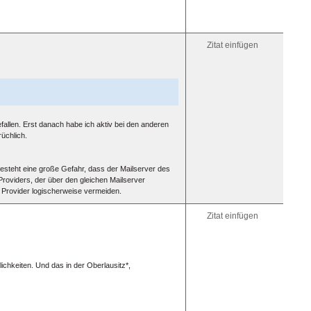
[glow=ye
„glühen“
Horizon
Linie:
Zitat einfügen
[hr]
Abkürz
mit
Erkläru
bei
Mouseo
[acrony
fallen. Erst danach habe ich aktiv bei den anderen
Inselzo
üchlich.
am
besten
auch
unterstr
esteht eine große Gefahr, dass der Mailserver des
[acrony
Providers, der über den gleichen Mailserver
Inselzon
e Provider logischerweise vermeiden.
[u]MIZ[/
[/acron
Zitat einfügen
Link
innerha
des
Beitrag
oder
chkeiten. Und das in der Oberlausitz*,
dersel
Seite:
Ziel
setzen: