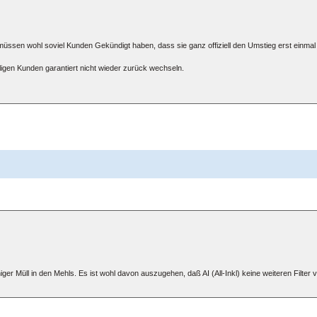
 müssen wohl soviel Kunden Gekündigt haben, dass sie ganz offiziell den Umstieg erst einma
igen Kunden garantiert nicht wieder zurück wechseln.
r Müll in den Mehls. Es ist wohl davon auszugehen, daß AI (All-Inkl) keine weiteren Filter 