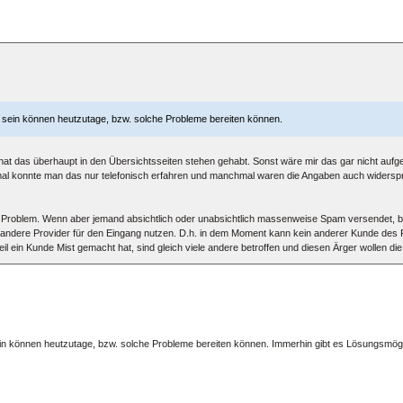
m sein können heutzutage, bzw. solche Probleme bereiten können.
 hat das überhaupt in den Übersichtsseiten stehen gehabt. Sonst wäre mir das gar nicht aufge
l konnte man das nur telefonisch erfahren und manchmal waren die Angaben auch widerspr
n Problem. Wenn aber jemand absichtlich oder unabsichtlich massenweise Spam versendet, b
ie andere Provider für den Eingang nutzen. D.h. in dem Moment kann kein anderer Kunde des 
 ein Kunde Mist gemacht hat, sind gleich viele andere betroffen und diesen Ärger wollen di
ein können heutzutage, bzw. solche Probleme bereiten können. Immerhin gibt es Lösungsmögli