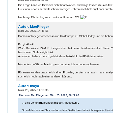
Die Frage kann ich Dir leider nicht beantworten, allerdings lassen die sich te
Für einen Newsletter hätte ich vor wenigen Jahren noch hotscript.com durchf
Nachtrag: Oh Fehler, supermailer läuft nur auf MS
Autor: MacFlieger
März 26, 2025, 14:45:55
Domainfactory gehört ebenso wie Hosteurope zu GlobalDaddy und die haben de
Bezgl. All-inkl:
Weißt Du, wieviel RAM PHP zugesichert bekommt, bei den einzelnen Tarifen?
bestimmten Stufe möglich ist.
Ansonsten habe ich noch gehört, dass bei All-Inkl bei IPv6 dabei wäre.
Momentan gefällt mir Manitu ganz gut, aber ich schaue noch weiter.
Für einen Kunden brauche ich einen Provider, bei dem man auch manchmal (vie
suche ich noch nach einer anderen Lösung.
Autor: maya
März 26, 2025, 14:13:35
Zitat von: MacFlieger am März 25, 2025, 08:27:03
... sind echte Erfahrungen mit den Angeboten...
So auf den ersten Blick und aus dem Gedächtnis habe ich folgende Provider