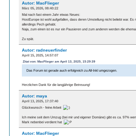
Autor: MacFlieger
März 05, 2026, 08:40:22
Mal nach fast einem Jahr etwas Neues:
HostEurope ist wohl aufgefallen, dass deren Umstellung nicht beliebt war. Es
allerdings Pech gehabt.
Naja, zum einen ist es nur ein Pausieren und zum anderen werden die ehemal
Zu spät.
Autor: radneuerfinder
April 15, 2025, 14:57:07
Zitat von: MacFlieger am April 13, 2025, 15:29:39
Das Forum ist gerade auch erfolgreich zu All-Inkl umgezogen.
Herzlichen Dank für die langjährige Betreuung!
Autor: maya
April 13, 2025, 17:37:40
Glückwunsch - feine Arbeit
Ich meine seit dem Umzug (bei mir und eigener Domäne) gibt es ca. 97% wenige
Mark nebenbei verdient hat
Autor: MacFlieger