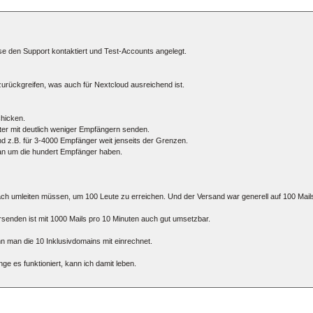
ise den Support kontaktiert und Test-Accounts angelegt.
urückgreifen, was auch für Nextcloud ausreichend ist.
chicken.
ter mit deutlich weniger Empfängern senden.
 und z.B. für 3-4000 Empfänger weit jenseits der Grenzen.
e an um die hundert Empfänger haben.
ch umleiten müssen, um 100 Leute zu erreichen. Und der Versand war generell auf 100 Mails 
ersenden ist mit 1000 Mails pro 10 Minuten auch gut umsetzbar.
enn man die 10 Inklusivdomains mit einrechnet.
e es funktioniert, kann ich damit leben.