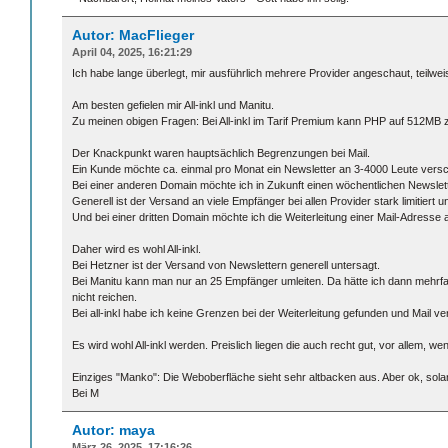
Autor: MacFlieger
April 04, 2025, 16:21:29
Ich habe lange überlegt, mir ausführlich mehrere Provider angeschaut, teilwe
Am besten gefielen mir All-inkl und Manitu.
Zu meinen obigen Fragen: Bei All-inkl im Tarif Premium kann PHP auf 512MB z
Der Knackpunkt waren hauptsächlich Begrenzungen bei Mail.
Ein Kunde möchte ca. einmal pro Monat ein Newsletter an 3-4000 Leute vers
Bei einer anderen Domain möchte ich in Zukunft einen wöchentlichen Newslet
Generell ist der Versand an viele Empfänger bei allen Provider stark limitiert
Und bei einer dritten Domain möchte ich die Weiterleitung einer Mail-Adress
Daher wird es wohl All-inkl.
Bei Hetzner ist der Versand von Newslettern generell untersagt.
Bei Manitu kann man nur an 25 Empfänger umleiten. Da hätte ich dann mehrfa
nicht reichen.
Bei all-inkl habe ich keine Grenzen bei der Weiterleitung gefunden und Mail v
Es wird wohl All-inkl werden. Preislich liegen die auch recht gut, vor allem, w
Einziges "Manko": Die Weboberfläche sieht sehr altbacken aus. Aber ok, solang
Bei M
Autor: maya
März 26, 2025, 17:16:26