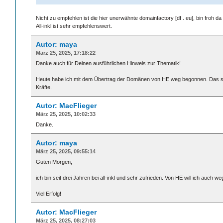
Nicht zu empfehlen ist die hier unerwähnte domainfactory [df . eu], bin froh d
All-inkl ist sehr empfehlenswert.
Autor: maya
März 25, 2025, 17:18:22
Danke auch für Deinen ausführlichen Hinweis zur Thematik!
Heute habe ich mit dem Übertrag der Domänen von HE weg begonnen. Das schi
Kräfte.
Autor: MacFlieger
März 25, 2025, 10:02:33
Danke.
Autor: maya
März 25, 2025, 09:55:14
Guten Morgen,
ich bin seit drei Jahren bei all-inkl und sehr zufrieden. Von HE will ich auch we
Viel Erfolg!
Autor: MacFlieger
März 25, 2025, 08:27:03