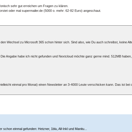
lefonisch sehr gut erreichen um Fragen zu klären.
orstet oder mal supermailer.de (5000 o. mehr: 62-82 Euro) angeschaut.
n Wechsel zu Microsoft 365 schon hinter sich. Sind also, wie Du auch schreibst, keine Alte
 Die Angabe habe ich nicht gefunden und Nextcloud möchte ganz gerne mind. 512MB haben, w
lleicht einmal pro Monat) einen Newsletter an 3-4000 Leute verschicken kann. Das ist bei d
 schon einmal gefunden: Hetzner, 1blu, All-Inkl und Manitu...