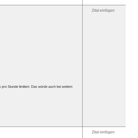
[anchor=
Link
darauf:
Zitat einfügen
[iurl=#Zi
zum
Ziel[/iurl]
Link
im
selben
Fenster
öffnen:
[iurl]htt
pro Stunde limitiert. Das würde auch bei weitem
Zitat einfügen