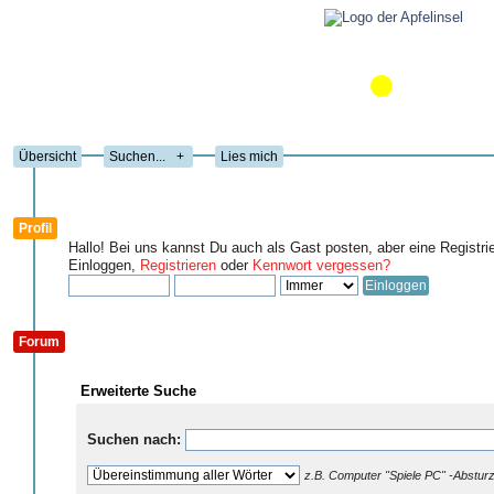
Übersicht
+
Lies mich
Profil
Hallo! Bei uns kannst Du auch als Gast posten, aber eine Registri
Einloggen,
Registrieren
oder
Kennwort vergessen?
Forum
Erweiterte Suche
Suchen nach:
z.B.
Computer "Spiele PC" -Abstur