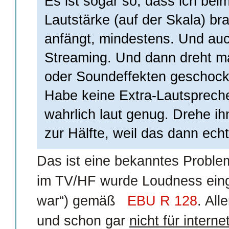
Es ist sogar so, dass ich bei
Lautstärke (auf der Skala) br
anfängt, mindestens. Und au
Streaming. Und dann dreht m
oder Soundeffekten geschock
Habe keine Extra-Lautspreche
wahrlich laut genug. Drehe ih
zur Hälfte, weil das dann ec
Das ist eine bekanntes Problem
im TV/HF wurde Loudness einge
war“) gemäß
EBU R 128
. All
und schon gar
nicht für intern