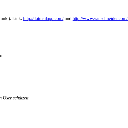
Punkt). Link:
http://dotmailapp.com/
und
http://www.vanschneider.com/
n:
en User schätzen
: