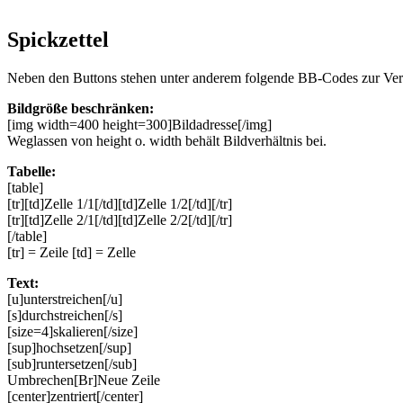
Spickzettel
Neben den Buttons stehen unter anderem folgende BB-Codes zur Ve
Bildgröße beschränken:
[img width=400 height=300]Bildadresse[/img]
Weglassen von height o. width behält Bildverhältnis bei.
Tabelle:
[table]
[tr][td]Zelle 1/1[/td][td]Zelle 1/2[/td][/tr]
[tr][td]Zelle 2/1[/td][td]Zelle 2/2[/td][/tr]
[/table]
[tr] = Zeile [td] = Zelle
Text:
[u]unterstreichen[/u]
[s]durchstreichen[/s]
[size=4]skalieren[/size]
[sup]hochsetzen[/sup]
[sub]runtersetzen[/sub]
Umbrechen[Br]Neue Zeile
[center]zentriert[/center]