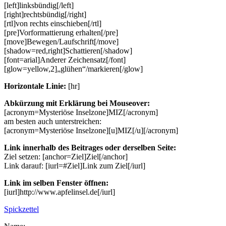
[left]linksbündig[/left]
[right]rechtsbündig[/right]
[rtl]von rechts einschieben[/rtl]
[pre]Vorformattierung erhalten[/pre]
[move]Bewegen/Laufschrift[/move]
[shadow=red,right]Schattieren[/shadow]
[font=arial]Anderer Zeichensatz[/font]
[glow=yellow,2]„glühen“/markieren[/glow]
Horizontale Linie:
[hr]
Abkürzung mit Erklärung bei Mouseover:
[acronym=Mysteriöse Inselzone]MIZ[/acronym]
am besten auch unterstreichen:
[acronym=Mysteriöse Inselzone][u]MIZ[/u][/acronym]
Link innerhalb des Beitrages oder derselben Seite:
Ziel setzen: [anchor=Ziel]Ziel[/anchor]
Link darauf: [iurl=#Ziel]Link zum Ziel[/iurl]
Link im selben Fenster öffnen:
[iurl]http://www.apfelinsel.de[/iurl]
Spickzettel