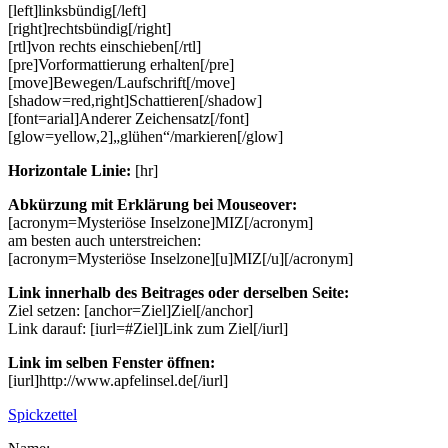
[left]linksbündig[/left]
[right]rechtsbündig[/right]
[rtl]von rechts einschieben[/rtl]
[pre]Vorformattierung erhalten[/pre]
[move]Bewegen/Laufschrift[/move]
[shadow=red,right]Schattieren[/shadow]
[font=arial]Anderer Zeichensatz[/font]
[glow=yellow,2]„glühen“/markieren[/glow]
Horizontale Linie:
[hr]
Abkürzung mit Erklärung bei Mouseover:
[acronym=Mysteriöse Inselzone]MIZ[/acronym]
am besten auch unterstreichen:
[acronym=Mysteriöse Inselzone][u]MIZ[/u][/acronym]
Link innerhalb des Beitrages oder derselben Seite:
Ziel setzen: [anchor=Ziel]Ziel[/anchor]
Link darauf: [iurl=#Ziel]Link zum Ziel[/iurl]
Link im selben Fenster öffnen:
[iurl]http://www.apfelinsel.de[/iurl]
Spickzettel