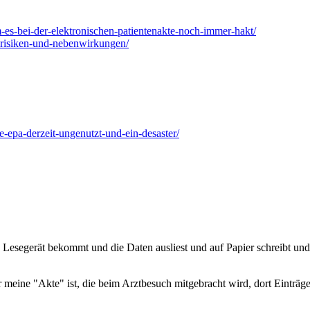
um-es-bei-der-elektronischen-patientenakte-noch-immer-hakt/
itsrisiken-und-nebenwirkungen/
e-epa-derzeit-ungenutzt-und-ein-desaster/
 Lesegerät bekommt und die Daten ausliest und auf Papier schreibt und
der meine "Akte" ist, die beim Arztbesuch mitgebracht wird, dort Ein