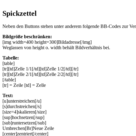
Spickzettel
Neben den Buttons stehen unter anderem folgende BB-Codes zur Ve
Bildgröße beschränken:
[img width=400 height=300]Bildadresse[/img]
Weglassen von height o. width behält Bildverhältnis bei.
Tabelle:
[table]
[tr][td]Zelle 1/1[/td][td]Zelle 1/2[/td][/tr]
[tr][td]Zelle 2/1[/td][td]Zelle 2/2[/td][/tr]
[/table]
[tr] = Zeile [td] = Zelle
Text:
[u]unterstreichen[/u]
[s]durchstreichen[/s]
[size=4]skalieren[/size]
[sup]hochsetzen[/sup]
[sub]runtersetzen[/sub]
Umbrechen[Br]Neue Zeile
[center]zentriert[/center]