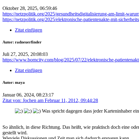
Oktober 28, 2025, 06:59:46
https://netzpolitik.org/2025/gesundheitsdigitalisierung-am-limit-war
https://netzpolitik.org/2025/elektronische-patientenakte-mit-sicherhe
Zitat einfügen
Autor: radneuerfinder
Juli 27, 2025, 20:08:03
https://www.borncity.com/blog/2025/07/22/elektronische-patientenakt
Zitat einfügen
Autor: maya
Januar 06, 2024, 08:23:17
Zitat von: Jochen am Februar 11, 2012, 09:44:28
Was spricht dagegen dass jeder Karteninhaber ein
So ähnlich, in diese Richtung. Das heißt, wie praktisch doch eine o
gestellt wird.
Wieviele Diskussionen und Zeit man sich dadurch ersparen kann.