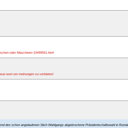
Menschen-oder-Maschinen-10499561.html
s-neue-wort-um-meinungen-zu-verbieten/
ährend des schon angelaufenen Stich-Wahlgangs abgebrochene Präsidentschaftswahl in Rumäni