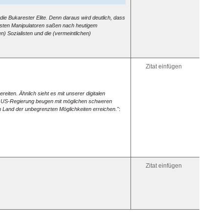
 die Bukarester Elite. Denn daraus wird deutlich, dass
gsten Manipulatoren saßen nach heu­tigem
n) Sozialisten und die (vermeintlichen)
Zitat einfügen
reiten. Ähnlich sieht es mit unserer digitalen
ren US-Regierung beugen mit möglichen schweren
m Land der unbegrenzten Möglichkeiten erreichen."
:
Zitat einfügen