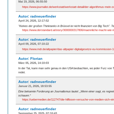
Mai 19, 2026, 06:55:50
https://www.journalist.de/werkstatt/werkstatt-detail/der-algorithmus-mein-z
Autor: radneuerfinder
April 24, 2026, 12:17:52
"Keines der großen Thinktanks in Brüssel ist nicht finanziert von Big Tech". T
https://www.derstandard.at/story/3000000317806/maennliche-macht-wie-me
Autor: radneuerfinder
April 09, 2026, 07:10:22
https://www.mdr.de/altpapier/das-altpapier-digitalgesetze-eu-kommission-1
Autor: Florian
März 05, 2026, 14:10:03
In der Tat, kann man sehr genau in den USA beobachten, wo jeder Furz von T
redet.
Autor: radneuerfinder
Januar 21, 2026, 18:53:55
Eine bekannte Forderung an Journalismus lautet: „Wenn einer sagt, es regnet,
schauen.“
https://uebermedien.de/112747/die-hilflosen-versuche-von-medien-sich-eine
Autor: radneuerfinder
September 25, 2025, 07:10:43