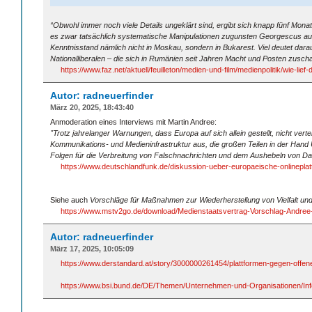
“Obwohl immer noch viele Details ungeklärt sind, ergibt sich knapp fünf Monat
es zwar tatsächlich systematische Manipulationen zugunsten Georgescus auf 
Kenntnisstand nämlich nicht in Moskau, sondern in Bukarest. Viel deutet darau
Nationalliberalen – die sich in Rumänien seit Jahren Macht und Posten zusc
https://www.faz.net/aktuell/feuilleton/medien-und-film/medienpolitik/wie-l
Autor: radneuerfinder
März 20, 2025, 18:43:40
Anmoderation eines Interviews mit Martin Andree:
"Trotz jahrelanger Warnungen, dass Europa auf sich allein gestellt, nicht verte
Kommunikations- und Medieninfrastruktur aus, die großen Teilen in der Han
Folgen für die Verbreitung von Falschnachrichten und dem Aushebeln von Dat
https://www.deutschlandfunk.de/diskussion-ueber-europaeische-onlineplat
Siehe auch
Vorschläge für Maßnahmen zur Wiederherstellung von Vielfalt un
https://www.mstv2go.de/download/Medienstaatsvertrag-Vorschlag-Andree-
Autor: radneuerfinder
März 17, 2025, 10:05:09
https://www.derstandard.at/story/3000000261454/plattformen-gegen-offenes
https://www.bsi.bund.de/DE/Themen/Unternehmen-und-Organisationen/Inf