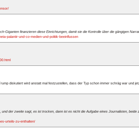
ensor/
ech-Giganten finanzieren diese Einrichtungen, damit sie die Kontrolle über die gängigen Narra
ta-palantir-und-co-medien-und-politik-beeinflussen
00.html
rump diskutiert wird anstatt mal festzustellen, dass der Typ schon immer schräg war und je
 und der zweite sagt, es ist trocken, dann ist es nicht die Aufgabe eines Journalisten, bei
s-urteils-zu-enthalten/