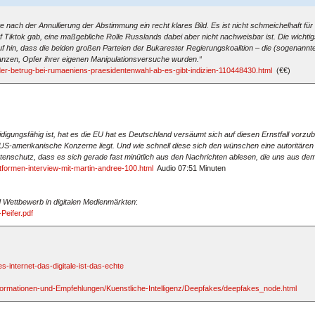
e nach der Annullierung der Abstimmung ein recht klares Bild. Es ist nicht schmeichelhaft für
Tiktok gab, eine maßgebliche Rolle Russlands dabei aber nicht nachweisbar ist. Die wichti
f hin, dass die beiden großen Parteien der Bukarester Regierungskoalition – die (sogenannte
hanzen, Opfer ihrer eigenen Manipulationsversuche wurden.“
ief-der-betrug-bei-rumaeniens-praesidentenwahl-ab-es-gibt-indizien-110448430.html
(€€)
idigungsfähig ist, hat es die EU hat es Deutschland versäumt sich auf diesen Ernstfall vorzube
d US-amerikanische Konzerne liegt. Und wie schnell diese sich den wünschen eine autoritä
enschutz, dass es sich gerade fast minütlich aus den Nachrichten ablesen, die uns aus de
tformen-interview-mit-martin-andree-100.html
Audio 07:51 Minuten
d Wettbewerb in digitalen Medienmärkten
:
Peifer.pdf
-internet-das-digitale-ist-das-echte
ormationen-und-Empfehlungen/Kuenstliche-Intelligenz/Deepfakes/deepfakes_node.html