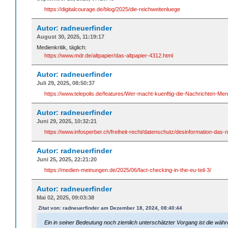
https://digitalcourage.de/blog/2025/die-reichweitenluege
Autor: radneuerfinder
August 30, 2025, 11:19:17
Medienkritik, täglich:
https://www.mdr.de/altpapier/das-altpapier-4312.html
Autor: radneuerfinder
Juli 29, 2025, 08:50:37
https://www.telepolis.de/features/Wer-macht-kuenftig-die-Nachrichten-
Autor: radneuerfinder
Juni 29, 2025, 10:32:21
https://www.infosperber.ch/freiheit-recht/datenschutz/desinformation-da
Autor: radneuerfinder
Juni 25, 2025, 22:21:20
https://medien-meinungen.de/2025/06/fact-checking-in-the-eu-teil-3/
Autor: radneuerfinder
Mai 02, 2025, 09:03:38
Zitat von: radneuerfinder am Dezember 18, 2024, 08:40:44
Ein in seiner Bedeutung noch ziemlich unterschätzter Vorgang ist die w