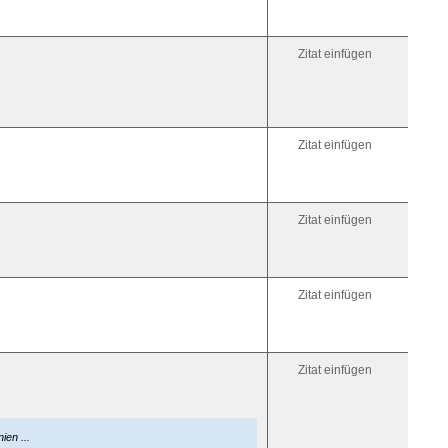
[anchor=
Link
darauf:
[iurl=#Zi
Zitat einfügen
zum
Ziel[/iurl]
Link
im
selben
Fenster
Zitat einfügen
öffnen:
[iurl]htt
Zitat einfügen
Zitat einfügen
Zitat einfügen
en ...