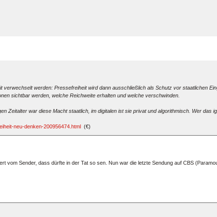
t verwechselt werden: Pressefreiheit wird dann ausschließlich als Schutz vor staatlichen Ein
tionen sichtbar werden, welche Reichweite erhalten und welche verschwinden.
eitalter war diese Macht staatlich, im digitalen ist sie privat und algorithmisch. Wer das igno
reiheit-neu-denken-200956474.html
(€)
rt vom Sender, dass dürfte in der Tat so sen. Nun war die letzte Sendung auf CBS (Paramou