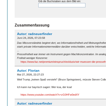
Gib die Buchstaben aus dem Bild ein:
Zusammenfassung
Autor: radneuerfinder
Juni 24, 2026, 07:23:58
Das Missverständnis beginnt dort, wo Informationsfreiheit und Meinungsfreihei
stark private Informationsintermediäre darüber entscheiden, welche Informa
...
Pressefreiheit war immer ein Instrument gegen Machtkonzentration. Im analogen Z
Freiheit weniger Konzerne:
https://www.faz.net/premium/einspruch/exklusiv/wir-muessen-die-pressef
Autor: Florian
Mai 27, 2026, 22:27:23
Weil Trump „keinen Spaß versteht" (Bruce Springsteen), müsste Steven Colbe
Ich kann nur bayrisch sagen: Wer koa, der koa!
https://www.youtube.com/watch?v=zG0HFw0edXY
Autor: radneuerfinder