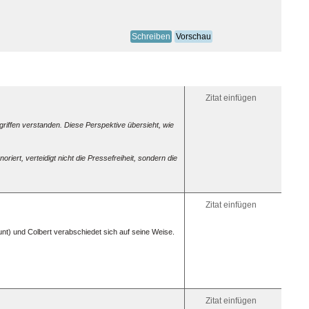
2/1[/td]
[td]Zelle
2/2[/td]
[/tr]
[/table]
[tr]
=
Zeile
[td]
=
Zitat einfügen
Zelle
Text:
griffen verstanden. Diese Perspektive übersieht, wie
[u]unter
[s]durch
[size=4]
riert, verteidigt nicht die Pressefreiheit, sondern die
[sup]ho
[sub]run
Umbrec
Zeile
[center]
Zitat einfügen
[left]lin
[right]re
[rtl]von
nt) und Colbert verabschiedet sich auf seine Weise.
rechts
einschie
[pre]Vor
erhalten
[move]B
[shadow
[font=ar
Zitat einfügen
Zeichens