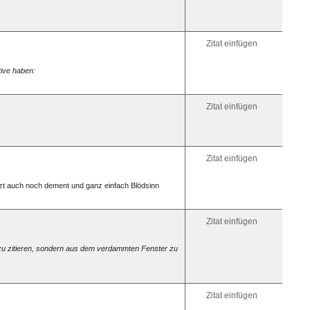
[glow=ye
„glühen“
Horizon
Zitat einfügen
Linie:
[hr]
Abkürz
tive haben:
mit
Erkläru
bei
Zitat einfügen
Mouseo
[acrony
Inselzo
am
besten
auch
Zitat einfügen
unterstr
[acrony
tzt auch noch dement und ganz einfach Blödsinn
Inselzon
[u]MIZ[/
[/acron
Zitat einfügen
Link
innerha
des
de zu zitieren, sondern aus dem verdammten Fenster zu
Beitrag
oder
dersel
Seite:
Ziel
Zitat einfügen
setzen: