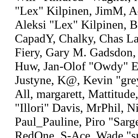
"Lex" Kilpinen, JimM, A
Aleksi "Lex" Kilpinen, B
CapadY, Chalky, Chas La
Fiery, Gary M. Gadsdon, 
Huw, Jan-Olof "Owdy" Er
Justyne, K@, Kevin "gre
All, margarett, Mattitud
"Illori" Davis, MrPhil, N
Paul_Pauline, Piro "Sarg
RedOne, S-Ace, Wade "s