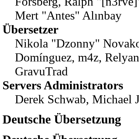
Forsberg, Ralph "[n3rve
Mert "Antes" Alınbay
Übersetzer
Nikola "Dzonny" Novako
Domínguez, m4z, Relyan
GravuTrad
Servers Administrators
Derek Schwab, Michael 
Deutsche Übersetzung