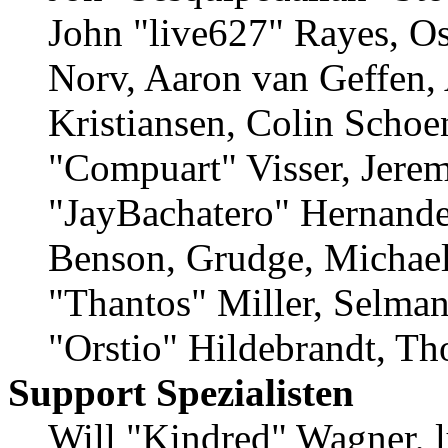
John "live627" Rayes, O
Norv, Aaron van Geffen,
Kristiansen, Colin Schoe
"Compuart" Visser, Jere
"JayBachatero" Hernande
Benson, Grudge, Michae
"Thantos" Miller, Selma
"Orstio" Hildebrandt, Th
Support Spezialisten
Will "Kindred" Wagner, lu