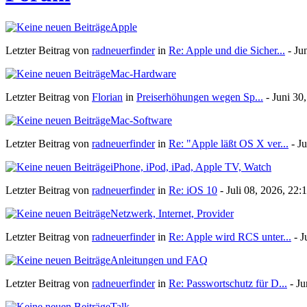
Apple
Letzter Beitrag von
radneuerfinder
in
Re: Apple und die Sicher...
- Ju
Mac-Hardware
Letzter Beitrag von
Florian
in
Preiserhöhungen wegen Sp...
- Juni 30
Mac-Software
Letzter Beitrag von
radneuerfinder
in
Re: "Apple läßt OS X ver...
- Ju
iPhone, iPod, iPad, Apple TV, Watch
Letzter Beitrag von
radneuerfinder
in
Re: iOS 10
- Juli 08, 2026, 22:
Netzwerk, Internet, Provider
Letzter Beitrag von
radneuerfinder
in
Re: Apple wird RCS unter...
- J
Anleitungen und FAQ
Letzter Beitrag von
radneuerfinder
in
Re: Passwortschutz für D...
- Ju
Talk