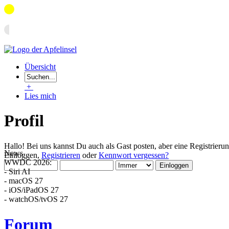
Übersicht
+
Lies mich
Profil
Hallo! Bei uns kannst Du auch als Gast posten, aber eine Registrieru
News
Einloggen,
Registrieren
oder
Kennwort vergessen?
WWDC 2026:
- Siri AI
- macOS 27
- iOS/iPadOS 27
- watchOS/tvOS 27
Forum