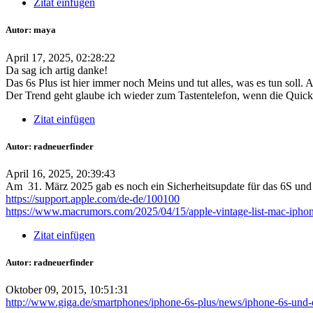
Zitat einfügen
Autor: maya
April 17, 2025, 02:28:22
Da sag ich artig danke!
Das 6s Plus ist hier immer noch Meins und tut alles, was es tun soll. A
Der Trend geht glaube ich wieder zum Tastentelefon, wenn die Quick
Zitat einfügen
Autor: radneuerfinder
April 16, 2025, 20:39:43
Am 31. März 2025 gab es noch ein Sicherheitsupdate für das 6S und jetz
https://support.apple.com/de-de/100100
https://www.macrumors.com/2025/04/15/apple-vintage-list-mac-iphon
Zitat einfügen
Autor: radneuerfinder
Oktober 09, 2015, 10:51:31
http://www.giga.de/smartphones/iphone-6s-plus/news/iphone-6s-und