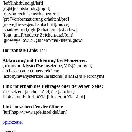
[left]linksbündig[/left]
[right]rechtsbündig[/right]
[rtl]von rechts einschieben[/rtl]
[pre]Vorformattierung erhalten[/pre]
[move]Bewegen/Laufschrift[/move]
[shadow=red,right]Schattieren[/shadow]
[font=arial]Anderer Zeichensatz[/font]
[glow=yellow,2]„glühen“/markieren[/glow]
Horizontale Linie:
[hr]
Abkürzung mit Erklärung bei Mouseover:
[acronym=Mysteriöse Inselzone]MIZ[/acronym]
am besten auch unterstreichen:
[acronym=Mysteriöse Inselzone][u]MIZ[/u][/acronym]
Link innerhalb des Beitrages oder derselben Seite:
Ziel setzen: [anchor=Ziel]Ziel[/anchor]
Link darauf: [iurl=#Ziel]Link zum Ziel[/iurl]
Link im selben Fenster öffnen:
[iurl]http://www.apfelinsel.de[/iurl]
Spickzettel