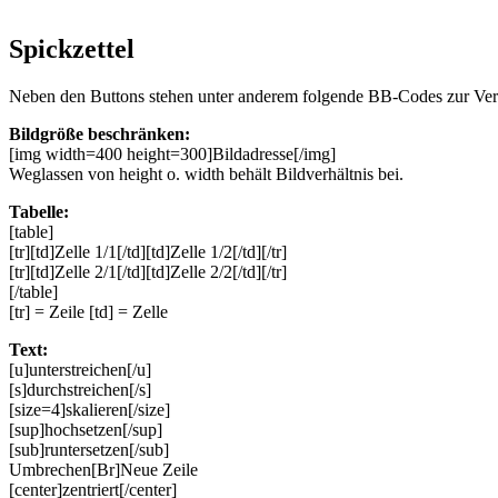
Spickzettel
Neben den Buttons stehen unter anderem folgende BB-Codes zur Ve
Bildgröße beschränken:
[img width=400 height=300]Bildadresse[/img]
Weglassen von height o. width behält Bildverhältnis bei.
Tabelle:
[table]
[tr][td]Zelle 1/1[/td][td]Zelle 1/2[/td][/tr]
[tr][td]Zelle 2/1[/td][td]Zelle 2/2[/td][/tr]
[/table]
[tr] = Zeile [td] = Zelle
Text:
[u]unterstreichen[/u]
[s]durchstreichen[/s]
[size=4]skalieren[/size]
[sup]hochsetzen[/sup]
[sub]runtersetzen[/sub]
Umbrechen[Br]Neue Zeile
[center]zentriert[/center]