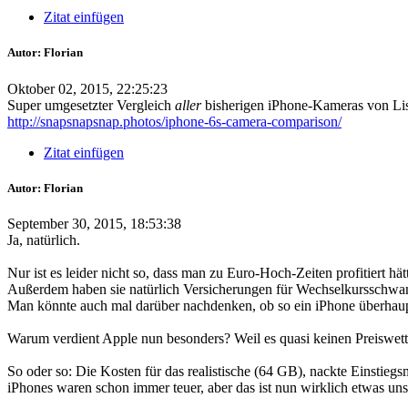
Zitat einfügen
Autor: Florian
Oktober 02, 2015, 22:25:23
Super umgesetzter Vergleich
aller
bisherigen iPhone-Kameras von Lisa
http://snapsnapsnap.photos/iphone-6s-camera-comparison/
Zitat einfügen
Autor: Florian
September 30, 2015, 18:53:38
Ja, natürlich.
Nur ist es leider nicht so, dass man zu Euro-Hoch-Zeiten profitiert 
Außerdem haben sie natürlich Versicherungen für Wechselkursschwanku
Man könnte auch mal darüber nachdenken, ob so ein iPhone überhaupt j
Warum verdient Apple nun besonders? Weil es quasi keinen Preiswett
So oder so: Die Kosten für das realistische (64 GB), nackte Einstiegsm
iPhones waren schon immer teuer, aber das ist nun wirklich etwas un