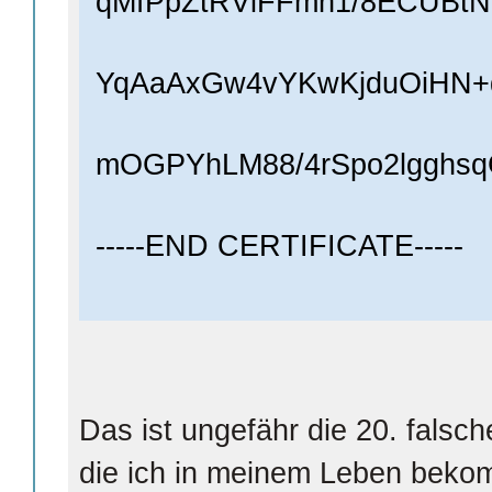
qMfPpZtRViFFmh1/8ECUBt
YqAaAxGw4vYKwKjduOiHN+q
mOGPYhLM88/4rSpo2lgghsq
-----END CERTIFICATE-----
Das ist ungefähr die 20. falsch
die ich in meinem Leben bekom