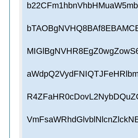
b22CFm1hbnVhbHMuaW5mby
bTAOBgNVHQ8BAf8EBAMC
MIGlBgNVHR8EgZ0wgZowS6
aWdpQ2VydFNIQTJFeHRlb
R4ZFaHR0cDovL2NybDQuZG
VmFsaWRhdGlvblNlcnZlck