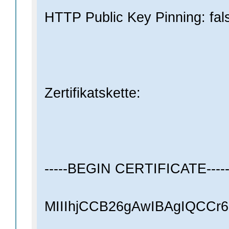
HTTP Public Key Pinning: fal
Zertifikatskette:
-----BEGIN CERTIFICATE----
MIIIhjCCB26gAwIBAgIQCCr