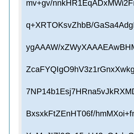
mv+gv/nnkHR1EqADxMWi2Fn
q+XRTOKsvZhbB/GaSa4Adg
ygAAAW/xZWyXAAAEAwBH
ZcaFYQIgO9hV3z1rGnxXwk
7NP14b1Esj7HRna5vJkRX
BxsxkFtZEnHT06f/hmMXoi+