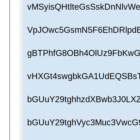
vMSyisQHtlteGsSskDnNlvW
VpJOwc5GsmN5F6EhDRlpdB
gBTPhfG8OBh4OlUz9FbKwGm
vHXGt4swgbkGA1UdEQSBs
bGUuY29tghhzdXBwb3J0LX
bGUuY29tghVyc3Muc3VwcG9