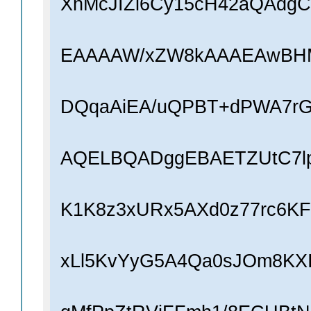
XnMcJIZl6Cy15cH42aQAdg
EAAAAW/xZW8kAAAEAwBHM
DQqaAiEA/uQPBT+dPWA7r
AQELBQADggEBAETZUtC7lp
K1K8z3xURx5AXd0z77rc6KF
xLl5KvYyG5A4Qa0sJOm8KXI