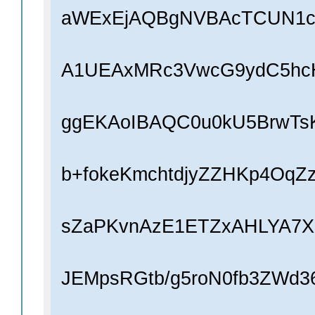
aWExEjAQBgNVBAcTCUN1
A1UEAxMRc3VwcG9ydC5hc
ggEKAoIBAQC0u0kU5BrwTs
b+fokeKmchtdjyZZHKp4OqZ
sZaPKvnAzE1ETZxAHLYA7X
JEMpsRGtb/g5roN0fb3ZWd3