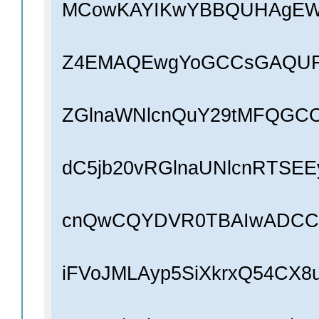
MCowKAYIKwYBBQUHAgEWH
Z4EMAQEwgYoGCCsGAQUFB
ZGlnaWNlcnQuY29tMFQGCC
dC5jb20vRGlnaUNlcnRTS
cnQwCQYDVR0TBAIwADCCAf
iFVoJMLAyp5SiXkrxQ54CX