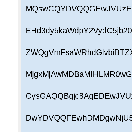
MQswCQYDVQQGEwJVUzEX
EHd3dy5kaWdpY2VydC5jb2
ZWQgVmFsaWRhdGlvbiBTZ
MjgxMjAwMDBaMIHLMR0wG
CysGAQQBgjc8AgEDEwJVU
DwYDVQQFEwhDMDgwNjU5