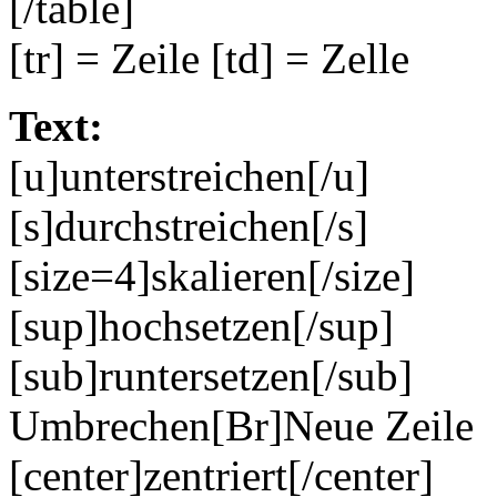
[/table]
[tr] = Zeile [td] = Zelle
Text:
[u]unterstreichen[/u]
[s]durchstreichen[/s]
[size=4]skalieren[/size]
[sup]hochsetzen[/sup]
[sub]runtersetzen[/sub]
Umbrechen[Br]Neue Zeile
[center]zentriert[/center]