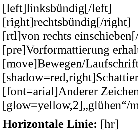
[left]linksbündig[/left]
[right]rechtsbündig[/right]
[rtl]von rechts einschieben[/
[pre]Vorformattierung erhal
[move]Bewegen/Laufschrif
[shadow=red,right]Schattie
[font=arial]Anderer Zeichen
[glow=yellow,2]„glühen“/m
Horizontale Linie:
[hr]