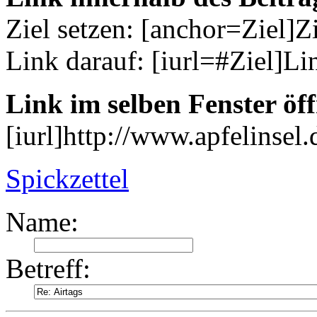
Ziel setzen: [anchor=Ziel]Z
Link darauf: [iurl=#Ziel]Li
Link im selben Fenster öf
[iurl]http://www.apfelinsel.d
Spickzettel
Name:
Betreff: