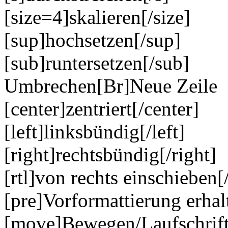
[size=4]skalieren[/size]
[sup]hochsetzen[/sup]
[sub]runtersetzen[/sub]
Umbrechen[Br]Neue Zeile
[center]zentriert[/center]
[left]linksbündig[/left]
[right]rechtsbündig[/right]
[rtl]von rechts einschieben[/
[pre]Vorformattierung erhal
[move]Bewegen/Laufschrif