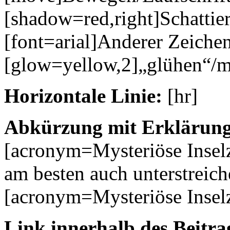
[shadow=red,right]Schattie
[font=arial]Anderer Zeichen
[glow=yellow,2]„glühen“/m
Horizontale Linie:
[hr]
Abkürzung mit Erklärung
[acronym=Mysteriöse Inse
am besten auch unterstreich
[acronym=Mysteriöse Insel
Link innerhalb des Beitrag