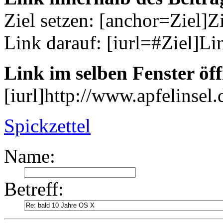
Ziel setzen: [anchor=Ziel]Z
Link darauf: [iurl=#Ziel]Li
Link im selben Fenster öf
[iurl]http://www.apfelinsel.d
Spickzettel
Name:
Betreff: