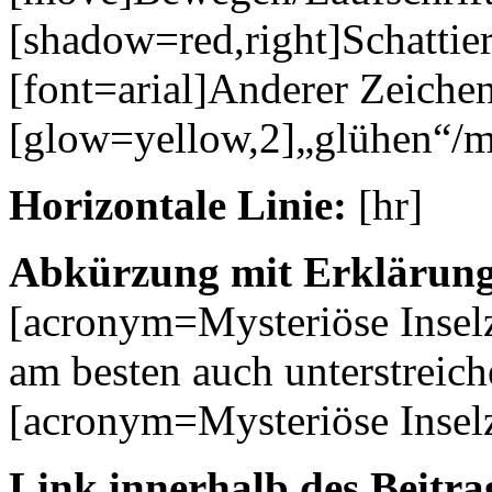
[shadow=red,right]Schattie
[font=arial]Anderer Zeichen
[glow=yellow,2]„glühen“/m
Horizontale Linie:
[hr]
Abkürzung mit Erklärung
[acronym=Mysteriöse Inse
am besten auch unterstreich
[acronym=Mysteriöse Insel
Link innerhalb des Beitrag