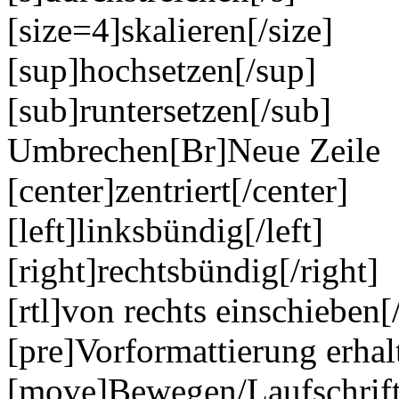
[size=4]skalieren[/size]
[sup]hochsetzen[/sup]
[sub]runtersetzen[/sub]
Umbrechen[Br]Neue Zeile
[center]zentriert[/center]
[left]linksbündig[/left]
[right]rechtsbündig[/right]
[rtl]von rechts einschieben[/
[pre]Vorformattierung erhal
[move]Bewegen/Laufschrif