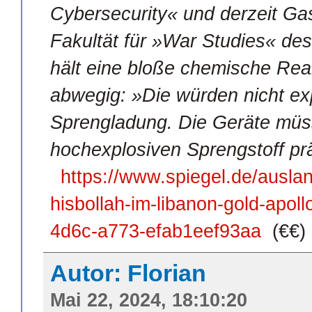
Cybersecurity« und derzeit Ga
Fakultät für »War Studies« des
hält eine bloße chemische Rea
abwegig: »Die würden nicht exp
Sprengladung. Die Geräte müs
hochexplosiven Sprengstoff prä
https://www.spiegel.de/auslan
hisbollah-im-libanon-gold-apol
4d6c-a773-efab1eef93aa
(€€)
Autor: Florian
Mai 22, 2024, 18:10:20