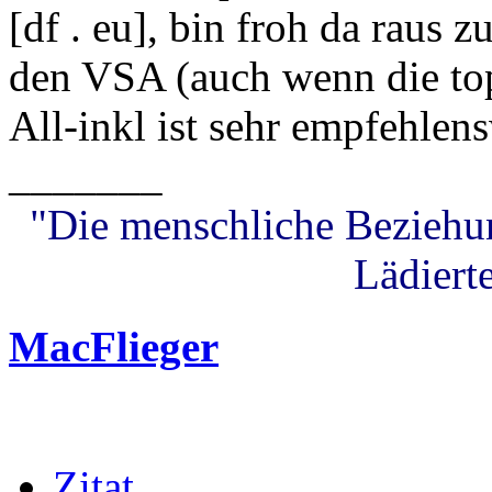
[df . eu], bin froh da raus z
den VSA (auch wenn die top
All-inkl ist sehr empfehlens
_______
"Die menschliche Beziehung
Lädierte
MacFlieger
Zitat