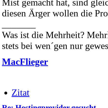
Mist gemacht hat, sind glei
diesen Ärger wollen die Pr
_______
Was ist die Mehrheit? Mehrh
stets bei wen´gen nur gewese
MacFlieger
Zitat
Re: Hostingprovider gesucht