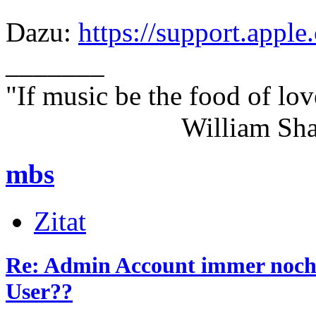
Dazu:
https://support.appl
_______
"If music be the food of lov
William Shakes
mbs
Zitat
Re: Admin Account immer noch 
User??