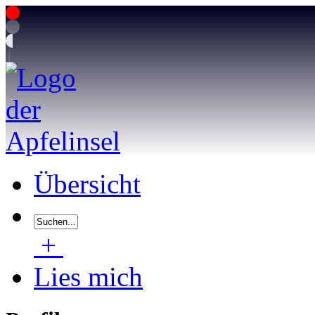
Übersicht
+
Lies mich