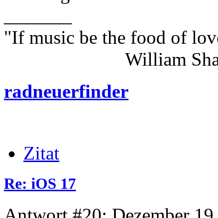
_______
"If music be the food of lov
William Shakes
radneuerfinder
Zitat
Re: iOS 17
Antwort #20: Dezember 19,