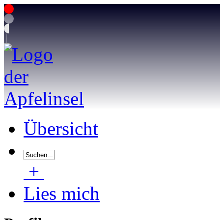
Übersicht
+
Lies mich