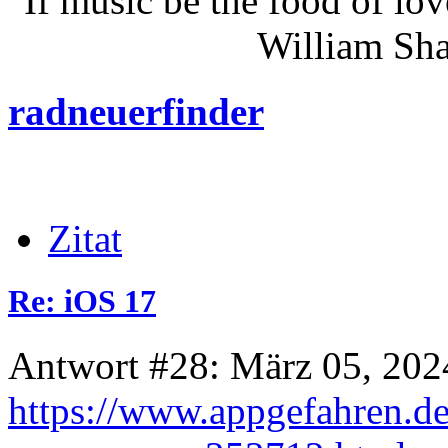
"If music be the food of lov
William Shakes
radneuerfinder
Zitat
Re: iOS 17
Antwort #28: März 05, 202
https://www.appgefahren.de