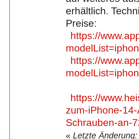
erhältlich. Tech
Preise:
https://www.ap
modelList=ipho
https://www.ap
modelList=ipho
https://www.he
zum-iPhone-14-A
Schrauben-an-7
«
Letzte Änderung: