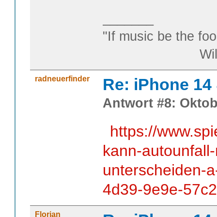
_______
"If music be the foo
William S
radneuerfinder
Re: iPhone 14
Antwort #8: Oktob
https://www.spi
kann-autounfall
unterscheiden-
4d39-9e9e-57c
Florian