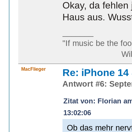
Okay, da fehlen 
Haus aus. Wusste
_______
"If music be the foo
William S
MacFlieger
Re: iPhone 14
Antwort #6: Septe
Zitat von: Florian a
13:02:06
Ob das mehr nervt a