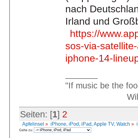
nach Deutschlan
Irland und Großb
https://www.a
sos-via-satellite
iphone-14-lineup
_______
"If music be the foo
William S
Seiten: [
1
]
2
Apfelinsel
»
iPhone, iPod, iPad, Apple TV, Watch
»
Gehe zu: