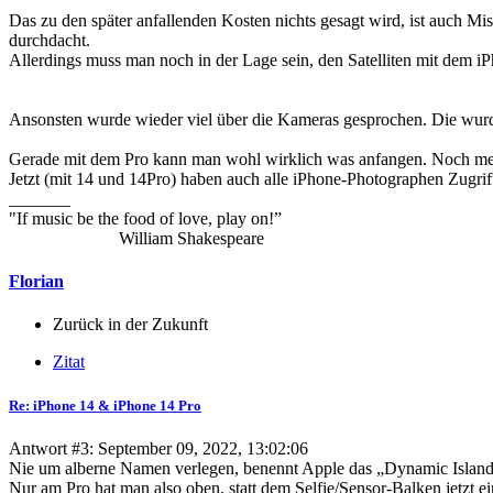
Das zu den später anfallenden Kosten nichts gesagt wird, ist auch Mis
durchdacht.
Allerdings muss man noch in der Lage sein, den Satelliten mit dem iP
Ansonsten wurde wieder viel über die Kameras gesprochen. Die wurde
Gerade mit dem Pro kann man wohl wirklich was anfangen. Noch me
Jetzt (mit 14 und 14Pro) haben auch alle iPhone-Photographen Zugri
_______
"If music be the food of love, play on!”
William Shakespeare
Florian
Zurück in der Zukunft
Zitat
Re: iPhone 14 & iPhone 14 Pro
Antwort #3: September 09, 2022, 13:02:06
Nie um alberne Namen verlegen, benennt Apple das „Dynamic Island
Nur am Pro hat man also oben, statt dem Selfie/Sensor-Balken jetzt ei