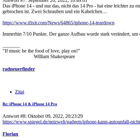
Antwort #7: September 20, 2022, 10:49:01
Das iPhone 14 - und nur das, nicht das 14 Pro - hat eine leichter zu
gebrochen ist. Zwei Schrauben und ein Kabelchen…
https://www.ifixit.com/News/64865/iphone-14-teardown
Immerhin 7/10 Punkte. Der ganze Aufbau wurde stark verändert, um die
_______
"If music be the food of love, play on!”
William Shakespeare
radneuerfinder
Zitat
Re: iPhone 14 & iPhone 14 Pro
Antwort #8: Oktober 09, 2022, 20:23:29
https://www.spiegel.de/netzwelt/gadgets/iphone-kann-autounfall-n
Florian