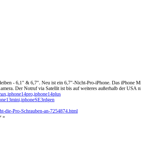
eiben - 6,1" & 6,7". Neu ist ein 6,7"-Nicht-Pro-iPhone. Das iPhone Mi
amera. Der Notruf via Satellit ist bis auf weiteres außerhalb der USA n
max,iphone14pro,iphone14plus
hone13mini,iphoneSE3rdgen
ht-die-Pro-Schrauben-an-7254874.html
r
»