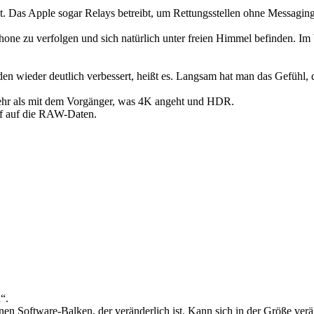
t. Das Apple sogar Relays betreibt, um Rettungsstellen ohne Messaging z
hone zu verfolgen und sich natürlich unter freien Himmel befinden. Im 
n wieder deutlich verbessert, heißt es. Langsam hat man das Gefühl, d
hr als mit dem Vorgänger, was 4K angeht und HDR.
ff auf die RAW-Daten.
“.
nen Software-Balken, der veränderlich ist. Kann sich in der Größe verä