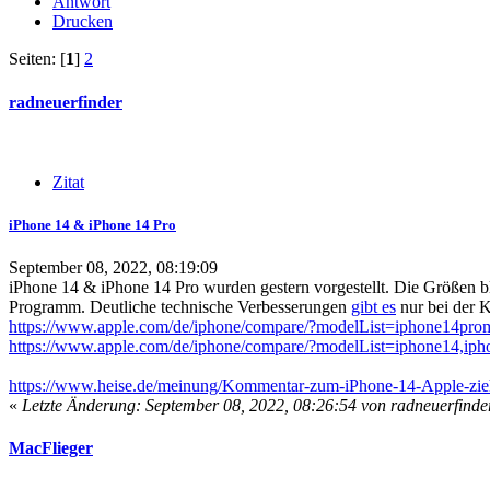
Antwort
Drucken
Seiten: [
1
]
2
radneuerfinder
Zitat
iPhone 14 & iPhone 14 Pro
September 08, 2022, 08:19:09
iPhone 14 & iPhone 14 Pro wurden gestern vorgestellt. Die Größen bl
Programm. Deutliche technische Verbesserungen
gibt es
nur bei der K
https://www.apple.com/de/iphone/compare/?modelList=iphone14pro
https://www.apple.com/de/iphone/compare/?modelList=iphone14,ip
https://www.heise.de/meinung/Kommentar-zum-iPhone-14-Apple-zie
«
Letzte Änderung: September 08, 2022, 08:26:54 von radneuerfinde
MacFlieger