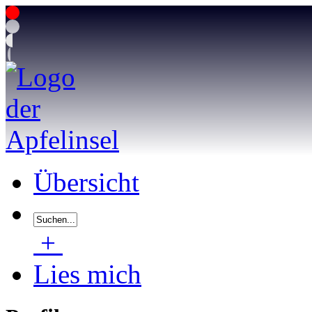
Übersicht
+
Lies mich