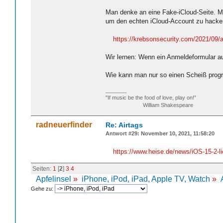
Man denke an eine Fake-iCloud-Seite. Ma
um den echten iCloud-Account zu hacke
https://krebsonsecurity.com/2021/09/a
Wir lernen: Wenn ein Anmeldeformular au
Wie kann man nur so einen Scheiß progr
_______
"If music be the food of love, play on!”
William Shakespeare
radneuerfinder
Re: Airtags
Antwort #29: November 10, 2021, 11:58:20
https://www.heise.de/news/iOS-15-2-l
Seiten:
1
[
2
]
3
4
Apfelinsel
»
iPhone, iPod, iPad, Apple TV, Watch
»
Gehe zu: