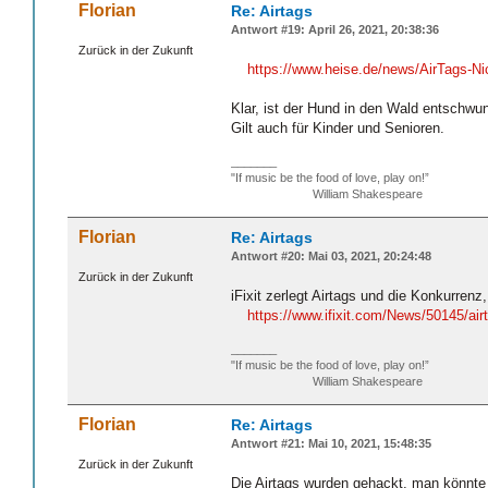
Florian
Re: Airtags
Antwort #19: April 26, 2021, 20:38:36
Zurück in der Zukunft
https://www.heise.de/news/AirTags-Ni
Klar, ist der Hund in den Wald entschwu
Gilt auch für Kinder und Senioren.
_______
"If music be the food of love, play on!”
William Shakespeare
Florian
Re: Airtags
Antwort #20: Mai 03, 2021, 20:24:48
Zurück in der Zukunft
iFixit zerlegt Airtags und die Konkurrenz
https://www.ifixit.com/News/50145/air
_______
"If music be the food of love, play on!”
William Shakespeare
Florian
Re: Airtags
Antwort #21: Mai 10, 2021, 15:48:35
Zurück in der Zukunft
Die Airtags wurden gehackt, man könnte