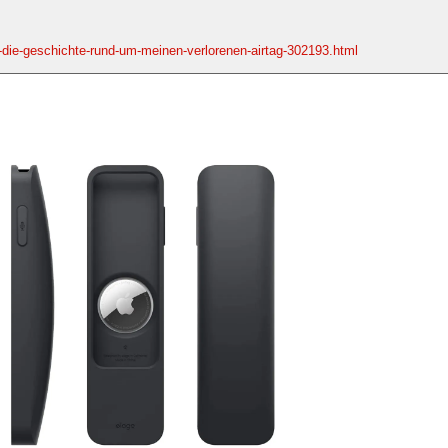
-die-geschichte-rund-um-meinen-verlorenen-airtag-302193.html