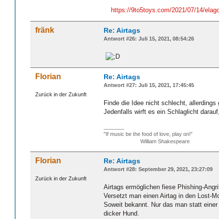
https://9to5toys.com/2021/07/14/elago
fränk
Re: Airtags
Antwort #26: Juli 15, 2021, 08:54:26
Florian
Re: Airtags
Antwort #27: Juli 15, 2021, 17:45:45
Zurück in der Zukunft
Finde die Idee nicht schlecht, allerding
Jedenfalls wirft es ein Schlaglicht darau
_______
"If music be the food of love, play on!”
William Shakespeare
Florian
Re: Airtags
Antwort #28: September 29, 2021, 23:27:09
Zurück in der Zukunft
Airtags ermöglichen fiese Phishing-Angri
Versetzt man einen Airtag in den Lost-M
Soweit bekannt. Nur das man statt einer
dicker Hund.