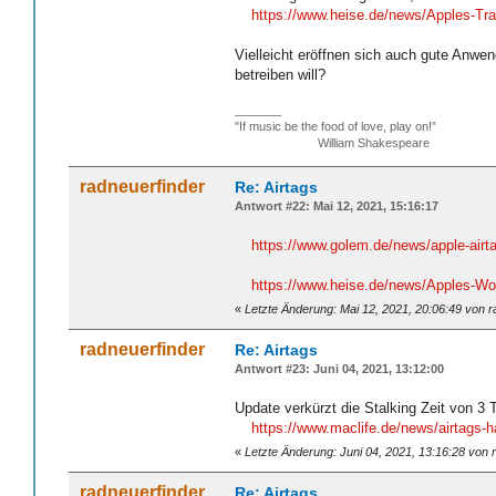
https://www.heise.de/news/Apples-Tra
Vielleicht eröffnen sich auch gute Anwen
betreiben will?
_______
"If music be the food of love, play on!”
William Shakespeare
radneuerfinder
Re: Airtags
Antwort #22: Mai 12, 2021, 15:16:17
https://www.golem.de/news/apple-airta
https://www.heise.de/news/Apples-Wo
«
Letzte Änderung: Mai 12, 2021, 20:06:49 von r
radneuerfinder
Re: Airtags
Antwort #23: Juni 04, 2021, 13:12:00
Update verkürzt die Stalking Zeit von 3 
https://www.maclife.de/news/airtags-h
«
Letzte Änderung: Juni 04, 2021, 13:16:28 von 
radneuerfinder
Re: Airtags