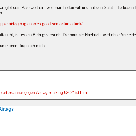
n gibt sein Passwort ein, weil man helfen will und hat den Salat - die bösen
n.
pple-airtag-bug-enables-good-samaritan-attack/
ftaucht, ist es ein Betrugsversuch! Die normale Nachricht wird ohne Anmelden
ammieren, frage ich mich.
iefert-Scanner-gegen-AirTag-Stalking-6262453.html
Airtags