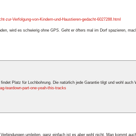
cht-zur-Verfolgung-von-Kindern-und-Haustieren-gedacht-6027288.html
nden, wird es schwierig ohne GPS. Geht er öfters mal im Dorf spazieren, mac
, findet Platz für Lochbohrung. Die natürlich jede Garantie tilgt und wohl auc
tag-teardown-part-one-yeah-this-tracks
 Verbindungen umleiten, ganz einfach ist es aber wohl nicht. Man kommt auc