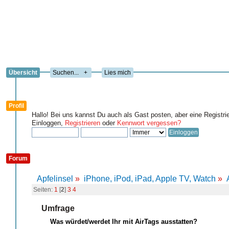
Übersicht
+
Lies mich
Profil
Hallo! Bei uns kannst Du auch als Gast posten, aber eine Registri
Einloggen,
Registrieren
oder
Kennwort vergessen?
Forum
Apfelinsel
»
iPhone, iPod, iPad, Apple TV, Watch
»
Seiten:
1
[
2
]
3
4
Umfrage
Was würdet/werdet Ihr mit AirTags ausstatten?