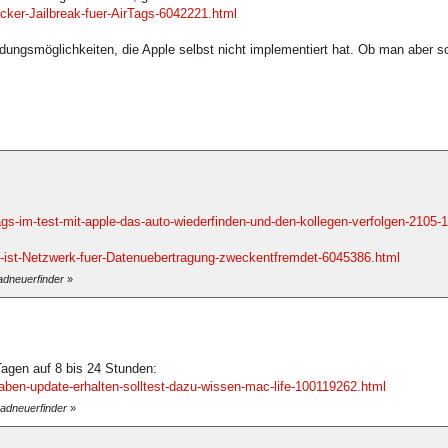
cker-Jailbreak-fuer-AirTags-6042221.html
dungsmöglichkeiten, die Apple selbst nicht implementiert hat. Ob man aber so
gs-im-test-mit-apple-das-auto-wiederfinden-und-den-kollegen-verfolgen-2105-
-ist-Netzwerk-fuer-Datenuebertragung-zweckentfremdet-6045386.html
adneuerfinder
»
Tagen auf 8 bis 24 Stunden:
aben-update-erhalten-solltest-dazu-wissen-mac-life-100119262.html
radneuerfinder
»