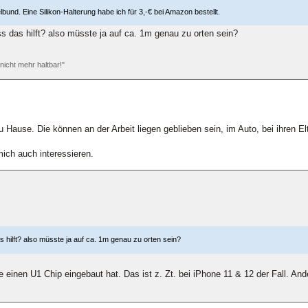
und. Eine Silikon-Halterung habe ich für 3,-€ bei Amazon bestellt.
s das hilft? also müsste ja auf ca. 1m genau zu orten sein?
 nicht mehr haltbar!"
 Hause. Die können an der Arbeit liegen geblieben sein, im Auto, bei ihren Elt
mich auch interessieren.
 hilft? also müsste ja auf ca. 1m genau zu orten sein?
e einen U1 Chip eingebaut hat. Das ist z. Zt. bei iPhone 11 & 12 der Fall. An