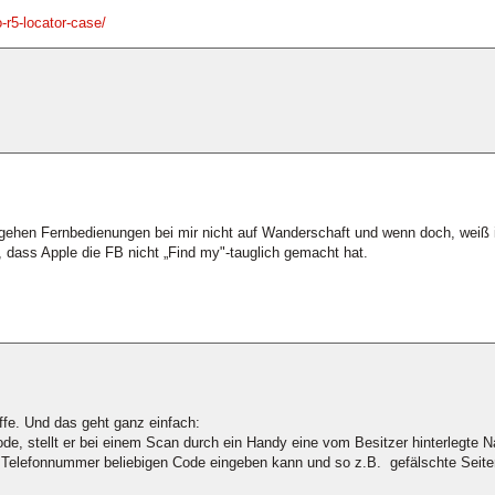
-r5-locator-case/
s gehen Fernbedienungen bei mir nicht auf Wanderschaft und wenn doch, weiß 
f, dass Apple die FB nicht „Find my"-tauglich gemacht hat.
ffe. Und das geht ganz einfach:
ode, stellt er bei einem Scan durch ein Handy eine vom Besitzer hinterlegte 
 Telefonnummer beliebigen Code eingeben kann und so z.B. gefälschte Seiten