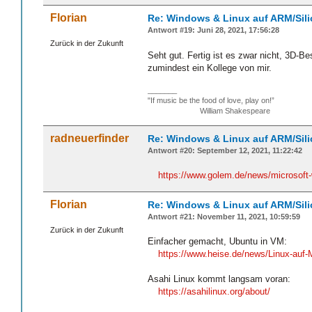
Florian
Re: Windows & Linux auf ARM/Sil
Antwort #19: Juni 28, 2021, 17:56:28
Zurück in der Zukunft
Seht gut. Fertig ist es zwar nicht, 3D-B
zumindest ein Kollege von mir.
_______
"If music be the food of love, play on!”
William Shakespeare
radneuerfinder
Re: Windows & Linux auf ARM/Sil
Antwort #20: September 12, 2021, 11:22:42
https://www.golem.de/news/microsoft-
Florian
Re: Windows & Linux auf ARM/Sil
Antwort #21: November 11, 2021, 10:59:59
Zurück in der Zukunft
Einfacher gemacht, Ubuntu in VM:
https://www.heise.de/news/Linux-auf
Asahi Linux kommt langsam voran:
https://asahilinux.org/about/