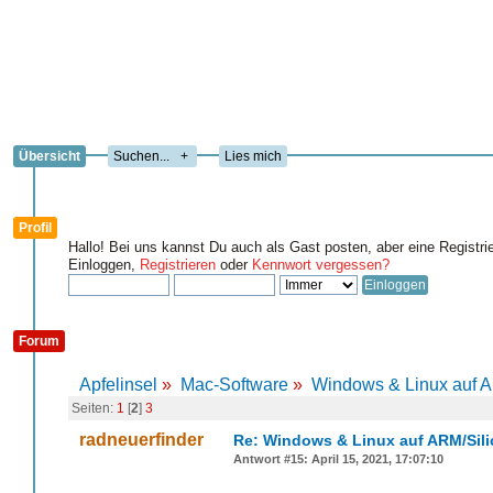
Übersicht
+
Lies mich
Profil
Hallo! Bei uns kannst Du auch als Gast posten, aber eine Registri
Einloggen,
Registrieren
oder
Kennwort vergessen?
Forum
Apfelinsel
»
Mac-Software
»
Windows & Linux auf 
Seiten:
1
[
2
]
3
radneuerfinder
Re: Windows & Linux auf ARM/Sil
Antwort #15: April 15, 2021, 17:07:10