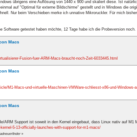
indows übrigens eine Auflösung von 1440 x 900 und skaliert diese. Ist natürlic
t einmal auf "Optimal für externe Bildschirme" gestellt und in Windows die or
chnell. Nur beim Verschieben merke ich unnative Mikroruckler. Für mich bisher
ne Software getestet haben möchte, 12 Tage habe ich die Probeversion noch.
icon Macs
tualisierer-Fusion-fuer-ARM-Macs-braucht-noch-Zeit-6033445.html
icon Macs
icle/M1-Macs-und-virtuelle-Maschinen-VMWare-schliesst-x86-und-Windows-a
icon Macs
e/ARM Support ist soweit in den Kernel eingebaut, dass Linux nativ auf M1 M
kernel-5-13-officially-launches-with-support-for-m1-macs/
radneuerfinder
»