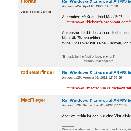
Florian
Re: Windows & Linux auf ARM/Sil
Antwort #24: April 03, 2022, 14:53:28
Zurück in der Zukunft
Alternative ESXi auf Intel-Mac/PC?
https://www.highcaffeinecontent.com/b
Ansonsten bleibt derzeit nur die Emuli
Nicht-4K/5K brauchbar.
Wine/Crossover hat seine Grenzen, ich h
_______
"If music be the food of love, play on!”
William Shakespeare
radneuerfinder
Re: Windows & Linux auf ARM/Sil
Antwort #25: August 31, 2022, 17:36:38
https://www.mactechnews.de/news/arti
MacFlieger
Re: Windows & Linux auf ARM/Sil
Antwort #26: September 01, 2022, 07:24:35
Aber weiterhin ist das nur eine Virtual
_______
Was ist die Mehrheit? Mehrheit ist der Unsinn, Ve