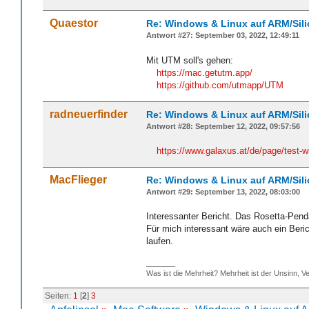
Quaestor
Re: Windows & Linux auf ARM/Sil
Antwort #27: September 03, 2022, 12:49:11
Mit UTM soll's gehen:
https://mac.getutm.app/
https://github.com/utmapp/UTM
radneuerfinder
Re: Windows & Linux auf ARM/Sil
Antwort #28: September 12, 2022, 09:57:56
https://www.galaxus.at/de/page/test
MacFlieger
Re: Windows & Linux auf ARM/Sil
Antwort #29: September 13, 2022, 08:03:00
Interessanter Bericht. Das Rosetta-Pen
Für mich interessant wäre auch ein Beri
laufen.
_______
Was ist die Mehrheit? Mehrheit ist der Unsinn, Ve
Seiten:
1
[
2
]
3