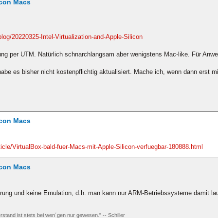
icon Macs
log/20220325-Intel-Virtualization-and-Apple-Silicon
erung per UTM. Natürlich schnarchlangsam aber wenigstens Mac-like. Für An
abe es bisher nicht kostenpflichtig aktualisiert. Mache ich, wenn dann erst 
icon Macs
cle/VirtualBox-bald-fuer-Macs-mit-Apple-Silicon-verfuegbar-180888.html
icon Macs
isierung und keine Emulation, d.h. man kann nur ARM-Betriebssysteme damit la
rstand ist stets bei wen´gen nur gewesen." -- Schiller