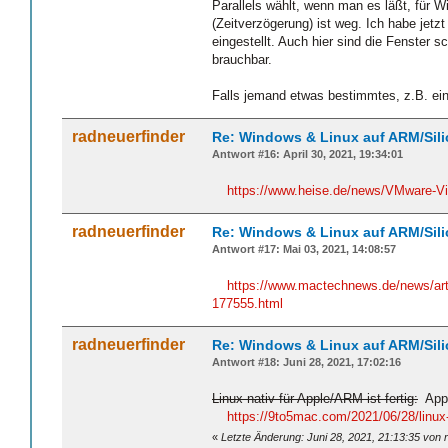
Parallels wählt, wenn man es läßt, für W
(Zeitverzögerung) ist weg. Ich habe jetz
eingestellt. Auch hier sind die Fenster s
brauchbar.
Falls jemand etwas bestimmtes, z.B. ei
radneuerfinder
Re: Windows & Linux auf ARM/Sil
Antwort #16: April 30, 2021, 19:34:01
https://www.heise.de/news/VMware-Vir
radneuerfinder
Re: Windows & Linux auf ARM/Sil
Antwort #17: Mai 03, 2021, 14:08:57
https://www.mactechnews.de/news/art
177555.html
radneuerfinder
Re: Windows & Linux auf ARM/Sil
Antwort #18: Juni 28, 2021, 17:02:16
Linux nativ für Apple/ARM ist fertig:
Appl
https://9to5mac.com/2021/06/28/linux-
«
Letzte Änderung: Juni 28, 2021, 21:13:35 von 