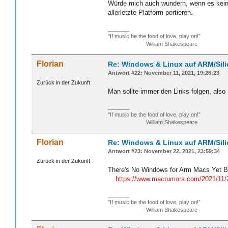
Würde mich auch wundern, wenn es kein L
allerletzte Platform portieren.
_______
"If music be the food of love, play on!”
William Shakespeare
Florian
Re: Windows & Linux auf ARM/Sil
Antwort #22: November 11, 2021, 19:26:23
Zurück in der Zukunft
Man sollte immer den Links folgen, als
_______
"If music be the food of love, play on!”
William Shakespeare
Florian
Re: Windows & Linux auf ARM/Sil
Antwort #23: November 22, 2021, 23:59:34
Zurück in der Zukunft
There's No Windows for Arm Macs Yet B
https://www.macrumors.com/2021/11/2
_______
"If music be the food of love, play on!”
William Shakespeare