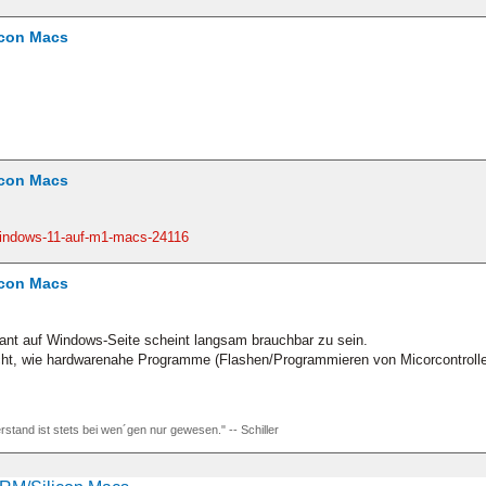
icon Macs
icon Macs
-windows-11-auf-m1-macs-24116
icon Macs
dant auf Windows-Seite scheint langsam brauchbar zu sein.
cht, wie hardwarenahe Programme (Flashen/Programmieren von Micorcontrollern 
rstand ist stets bei wen´gen nur gewesen." -- Schiller