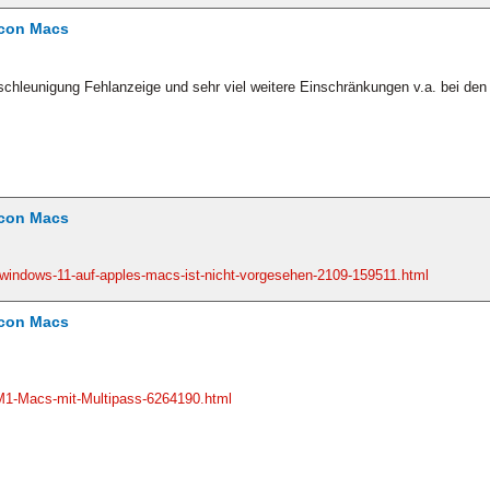
icon Macs
eschleunigung Fehlanzeige und sehr viel weitere Einschränkungen v.a. bei den
icon Macs
windows-11-auf-apples-macs-ist-nicht-vorgesehen-2109-159511.html
icon Macs
-M1-Macs-mit-Multipass-6264190.html