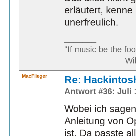
erläutert, kenne
unerfreulich.
_______
"If music be the foo
William S
MacFlieger
Re: Hackintos
Antwort #36: Juli 
Wobei ich sagen
Anleitung von O
ist. Da passte al