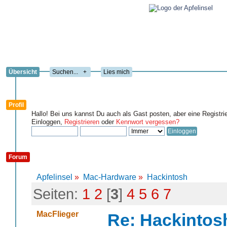
Übersicht
+
Lies mich
Profil
Hallo! Bei uns kannst Du auch als Gast posten, aber eine Registri
Einloggen,
Registrieren
oder
Kennwort vergessen?
Forum
Apfelinsel
»
Mac-Hardware
»
Hackintosh
Seiten:
1
2
[
3
]
4
5
6
7
MacFlieger
Re: Hackintos