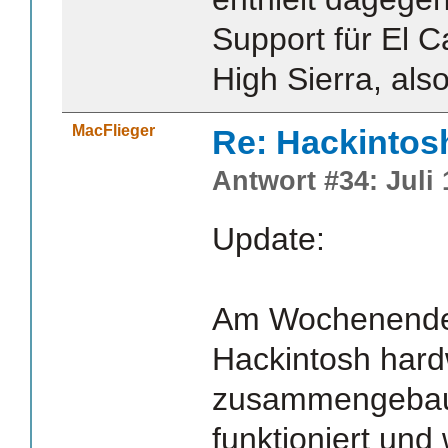
Support für El C
High Sierra, als
MacFlieger
Re: Hackintos
Antwort #34: Juli 
Update:
Am Wochenende
Hackintosh hard
zusammengebaut
funktioniert und