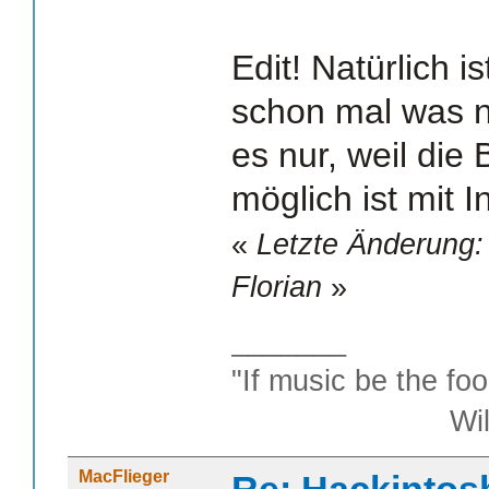
Edit! Natürlich is
schon mal was ni
es nur, weil die
möglich ist mit I
«
Letzte Änderung: 
Florian
»
_______
"If music be the foo
William S
MacFlieger