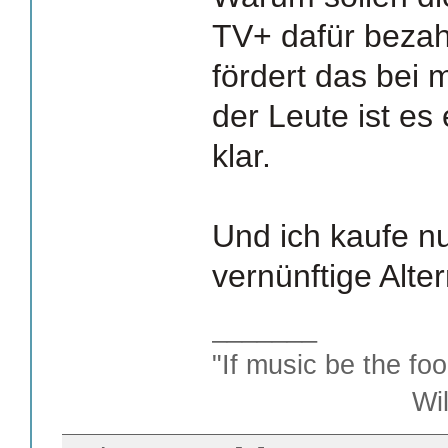
TV+ dafür beza
fördert das bei 
der Leute ist es 
klar.
Und ich kaufe nu
vernünftige Alter
_______
"If music be the foo
William S