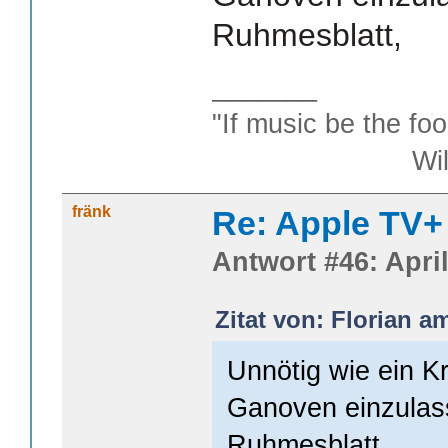
Ruhmesblatt,
_______
"If music be the foo
William S
fränk
Re: Apple TV+
Antwort #46: April
Zitat von: Florian am
Unnötig wie ein Kr
Ganoven einzulass
Ruhmesblatt,