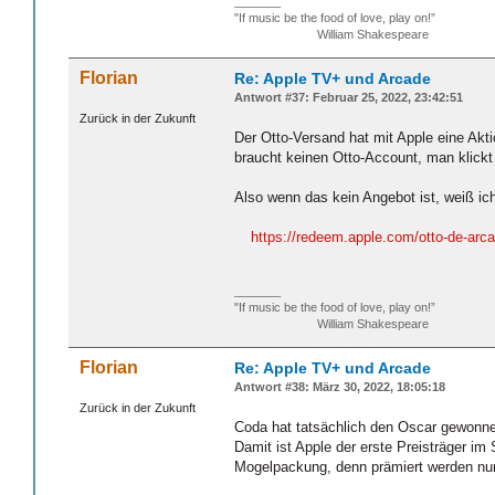
_______
"If music be the food of love, play on!”
William Shakespeare
Florian
Re: Apple TV+ und Arcade
Antwort #37: Februar 25, 2022, 23:42:51
Zurück in der Zukunft
Der Otto-Versand hat mit Apple eine Ak
braucht keinen Otto-Account, man klickt 
Also wenn das kein Angebot ist, weiß ic
https://redeem.apple.com/otto-de-arc
_______
"If music be the food of love, play on!”
William Shakespeare
Florian
Re: Apple TV+ und Arcade
Antwort #38: März 30, 2022, 18:05:18
Zurück in der Zukunft
Coda hat tatsächlich den Oscar gewonn
Damit ist Apple der erste Preisträger im 
Mogelpackung, denn prämiert werden nur