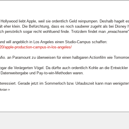
Hollywood liebt Apple, weil sie ordentlich Geld reinpumpen. Deshalb hagelt
alt eher klein. Die Befürchtung, dass es noch sauberer zugeht als bei Disney 
h persönlich sogar recht wohltuend finde. Trotzdem findet man „erwachsene“ 
 und will angeblich in Los Angeles einen Studio-Campus schaffen:
0/apple-production-campus-in-los-angeles/
Mio. an Paramount zu überweisen für einen halbgaren Actionfilm wie Tomorro
ogar die Verärgerten Vögel. Da dürfte auch ordentlich Kohle an die Entwickler
 Datenweitergabe und Pay-to-win-Methoden waren.
teressiert. Gerade jetzt im Sommerloch bzw. Urlaubszeit kann man wenigstens
lorian
»