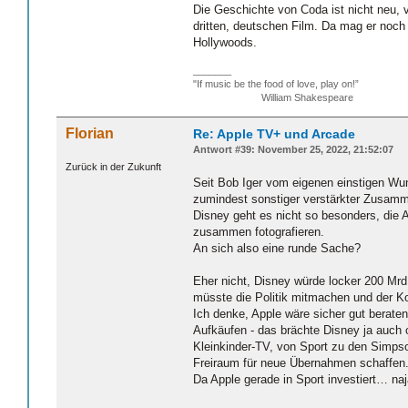
Die Geschichte von Coda ist nicht neu, 
dritten, deutschen Film. Da mag er noch
Hollywoods.
_______
"If music be the food of love, play on!”
William Shakespeare
Florian
Re: Apple TV+ und Arcade
Antwort #39: November 25, 2022, 21:52:07
Zurück in der Zukunft
Seit Bob Iger vom eigenen einstigen Wu
zumindest sonstiger verstärkter Zusamme
Disney geht es nicht so besonders, die 
zusammen fotografieren.
An sich also eine runde Sache?
Eher nicht, Disney würde locker 200 Mr
müsste die Politik mitmachen und der Kon
Ich denke, Apple wäre sicher gut berate
Aufkäufen - das brächte Disney ja auch 
Kleinkinder-TV, von Sport zu den Simp
Freiraum für neue Übernahmen schaffen
Da Apple gerade in Sport investiert… naj
_______