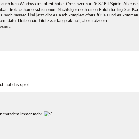
 auch kein Windows installiert hatte. Crossover nur für 32-Bit-Spiele. Aber d
bekam trotz schon erschienenem Nachfolger noch einen Patch für Big Sur. Kan
ods noch besser. Und jetzt gibt es auch komplett öfters für lau und es komm
m, dafür bleiben die Titel zwar lange aktuell, aber trotzdem.
lorian
»
ch auf das spiel.
en trotzdem immer mehr.