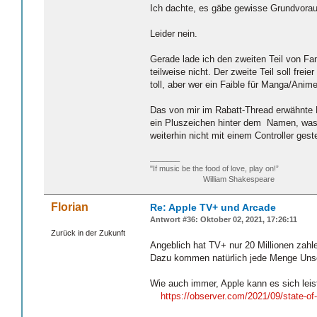
Ich dachte, es gäbe gewisse Grundvorauss
Leider nein.
Gerade lade ich den zweiten Teil von Fan
teilweise nicht. Der zweite Teil soll fre
toll, aber wer ein Faible für Manga/Anim
Das von mir im Rabatt-Thread erwähnte Mo
ein Pluszeichen hinter dem Namen, was 
weiterhin nicht mit einem Controller gest
_______
"If music be the food of love, play on!”
William Shakespeare
Florian
Re: Apple TV+ und Arcade
Antwort #36: Oktober 02, 2021, 17:26:11
Zurück in der Zukunft
Angeblich hat TV+ nur 20 Millionen zah
Dazu kommen natürlich jede Menge Unson
Wie auch immer, Apple kann es sich leist
https://observer.com/2021/09/state-of-