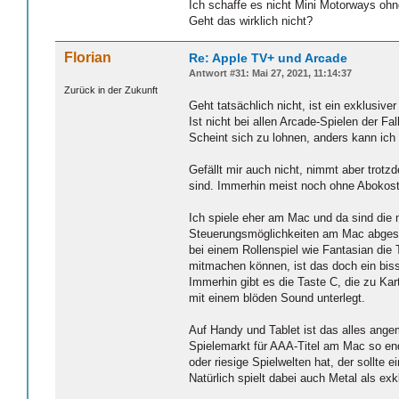
Ich schaffe es nicht Mini Motorways ohn
Geht das wirklich nicht?
Florian
Re: Apple TV+ und Arcade
Antwort #31: Mai 27, 2021, 11:14:37
Zurück in der Zukunft
Geht tatsächlich nicht, ist ein exklusiver
Ist nicht bei allen Arcade-Spielen der Fa
Scheint sich zu lohnen, anders kann ich 
Gefällt mir auch nicht, nimmt aber trot
sind. Immerhin meist noch ohne Abokoste
Ich spiele eher am Mac und da sind die 
Steuerungsmöglichkeiten am Mac abgest
bei einem Rollenspiel wie Fantasian die
mitmachen können, ist das doch ein biss
Immerhin gibt es die Taste C, die zu Ka
mit einem blöden Sound unterlegt.
Auf Handy und Tablet ist das alles angem
Spielemarkt für AAA-Titel am Mac so end
oder riesige Spielwelten hat, der sollt
Natürlich spielt dabei auch Metal als exk