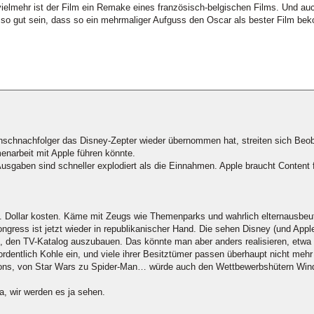
vielmehr ist der Film ein Remake eines französisch-belgischen Films. Und a
 so gut sein, dass so ein mehrmaliger Aufguss den Oscar als bester Film beko
nschnachfolger das Disney-Zepter wieder übernommen hat, streiten sich Beob
narbeit mit Apple führen könnte.
Ausgaben sind schneller explodiert als die Einnahmen. Apple braucht Content 
d. Dollar kosten. Käme mit Zeugs wie Themenparks und wahrlich elternausb
gress ist jetzt wieder in republikanischer Hand. Die sehen Disney (und Apple
n, den TV-Katalog auszubauen. Das könnte man aber anders realisieren, etwa
ordentlich Kohle ein, und viele ihrer Besitztümer passen überhaupt nicht m
sons, von Star Wars zu Spider-Man… würde auch den Wettbewerbshütern Wi
.
a, wir werden es ja sehen.