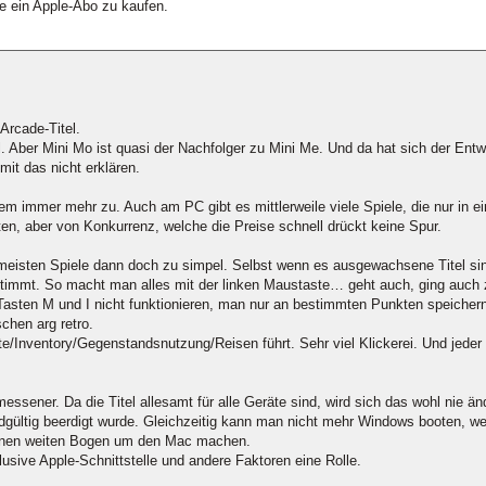
e ein Apple-Abo zu kaufen.
 Arcade-Titel.
ll. Aber Mini Mo ist quasi der Nachfolger zu Mini Me. Und da hat sich der Entw
mit das nicht erklären.
zdem immer mehr zu. Auch am PC gibt es mittlerweile viele Spiele, die nur in
n, aber von Konkurrenz, welche die Preise schnell drückt keine Spur.
meisten Spiele dann doch zu simpel. Selbst wenn es ausgewachsene Titel sind
immt. So macht man alles mit der linken Maustaste… geht auch, ging auc
 Tasten M und I nicht funktionieren, man nur an bestimmten Punkten speiche
chen arg retro.
rte/Inventory/Gegenstandsnutzung/Reisen führt. Sehr viel Klickerei. Und jede
essener. Da die Titel allesamt für alle Geräte sind, wird sich das wohl nie ä
gültig beerdigt wurde. Gleichzeitig kann man nicht mehr Windows booten, wer
e einen weiten Bogen um den Mac machen.
lusive Apple-Schnittstelle und andere Faktoren eine Rolle.