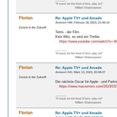
"If music be the food of love, play on!”
William Shakespeare
Florian
Re: Apple TV+ und Arcade
Antwort #40: Februar 18, 2023, 21:40:14
Zurück in der Zukunft
Tetris - der Film.
Kein Witz, es wird ein Thriller.
https://www.youtube.com/watch?v=
_______
"If music be the food of love, play on!”
William Shakespeare
Florian
Re: Apple TV+ und Arcade
Antwort #41: März 13, 2023, 20:58:27
Zurück in der Zukunft
Der nächste Oscar für Apple - und Partne
https://www.macrumors.com/2023/03/1
_______
"If music be the food of love, play on!”
William Shakespeare
Florian
Re: Apple TV+ und Arcade