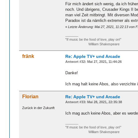
Für mich ändert sich wenig, da ich früher
noch. Und übrigens, Crusader Kings II 
man viel Zeit mitbringt. Mit diversen M
Paradox ist da nämlich extremer als extre
«
Letzte Änderung: Mai 27, 2021, 11:22:13 von F
_______
"If music be the food of love, play on!”
William Shakespeare
fränk
Re: Apple TV+ und Arcade
Antwort #32: Mai 27, 2021, 11:44:26
Danke!
Ich mag halt keine Abos, also verzichte i
Florian
Re: Apple TV+ und Arcade
Antwort #33: Mai 28, 2021, 22:35:38
Zurück in der Zukunft
Ich mag auch keine Abos, aber es werd
_______
"If music be the food of love, play on!”
William Shakespeare