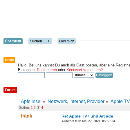
Übersicht
+
Lies mich
Profil
Hallo! Bei uns kannst Du auch als Gast posten, aber eine Registri
Einloggen,
Registrieren
oder
Kennwort vergessen?
Forum
Apfelinsel
»
Netzwerk, Internet, Provider
»
Apple TV
Seiten:
1
2
[
3
]
4
fränk
Re: Apple TV+ und Arcade
Antwort #30: Mai 27, 2021, 05:55:24