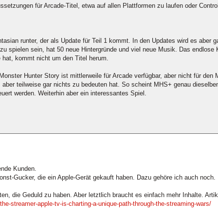
etzungen für Arcade-Titel, etwa auf allen Plattformen zu laufen oder Control
tasian runter, der als Update für Teil 1 kommt. In den Updates wird es aber ga
ier zu spielen sein, hat 50 neue Hintergründe und viel neue Musik. Das endlose
e hat, kommt nicht um den Titel herum.
nster Hunter Story ist mittlerweile für Arcade verfügbar, aber nicht für den
aber teilweise gar nichts zu bedeuten hat. So scheint MHS+ genau dieselben
euert werden. Weiterhin aber ein interessantes Spiel.
lende Kunden.
st-Gucker, die ein Apple-Gerät gekauft haben. Dazu gehöre ich auch noch.
en, die Geduld zu haben. Aber letztlich braucht es einfach mehr Inhalte. Artik
the-streamer-apple-tv-is-charting-a-unique-path-through-the-streaming-wars/