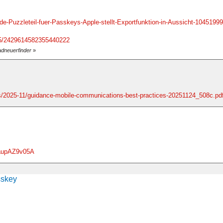
e-Puzzleteil-fuer-Passkeys-Apple-stellt-Exportfunktion-in-Aussicht-10451999
/15/2429614582355440222
adneuerfinder
»
iles/2025-11/guidance-mobile-communications-best-practices-20251124_508c.pd
UaupAZ9v05A
sskey