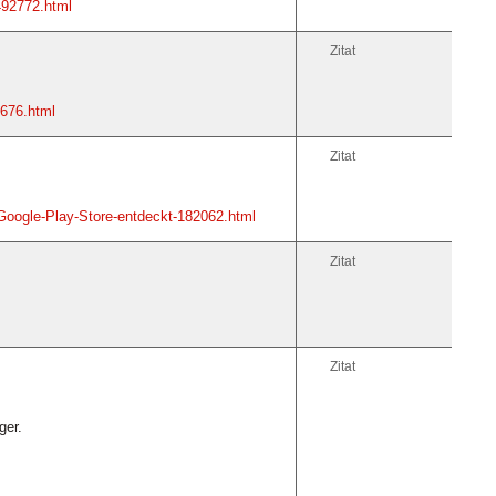
492772.html
Zitat
1676.html
Zitat
Google-Play-Store-entdeckt-182062.html
Zitat
Zitat
ger.