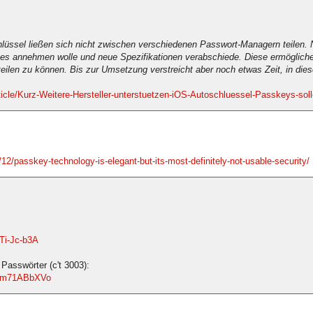
hlüssel ließen sich nicht zwischen verschiedenen Passwort-Managern teilen. 
es annehmen wolle und neue Spezifikationen verabschiede. Diese ermöglich
eilen zu können. Bis zur Umsetzung verstreicht aber noch etwas Zeit, in dies
cle/Kurz-Weitere-Hersteller-unterstuetzen-iOS-Autoschluessel-Passkeys-soll
12/passkey-technology-is-elegant-but-its-most-definitely-not-usable-security/
Ti-Jc-b3A
Passwörter (c't 3003):
3gm71ABbXVo