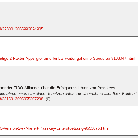
/14/2230012065992024905
dige-2-Faktor-Apps-greifen-offenbar-weiter-geheime-Seeds-ab-9193047.html
ktor der FIDO-Alliance, über die Erfolgsaussichten von Passkeys:
bernahme eines einzelnen Benutzerkontos zur Übernahme aller Ihrer Konten."
/18/2315913095055207298
(€)
-Version-2-7-7-liefert-Passkey-Unterstuetzung-9653875.html