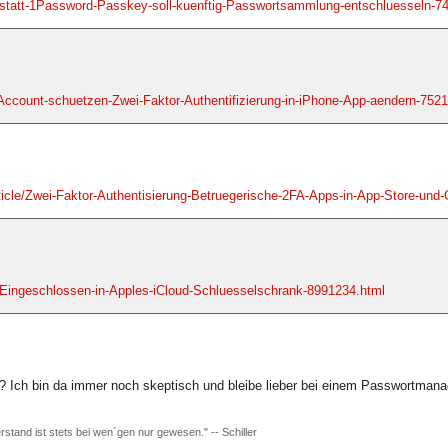
statt-1Password-Passkey-soll-kuenftig-Passwortsammlung-entschluesseln-7
r-Account-schuetzen-Zwei-Faktor-Authentifizierung-in-iPhone-App-aendern-752
cle/Zwei-Faktor-Authentisierung-Betruegerische-2FA-Apps-in-App-Store-und-
Eingeschlossen-in-Apples-iCloud-Schluesselschrank-8991234.html
 Ich bin da immer noch skeptisch und bleibe lieber bei einem Passwortmana
rstand ist stets bei wen´gen nur gewesen." -- Schiller