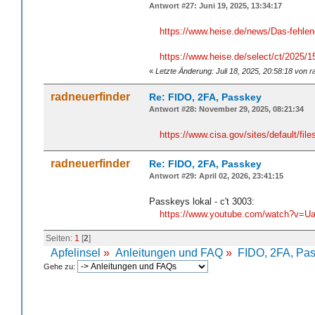
Antwort #27: Juni 19, 2025, 13:34:17
https://www.heise.de/news/Das-fehlend
https://www.heise.de/select/ct/2025
«
Letzte Änderung: Juli 18, 2025, 20:58:18 von r
radneuerfinder
Re: FIDO, 2FA, Passkey
Antwort #28: November 29, 2025, 08:21:34
https://www.cisa.gov/sites/default/f
radneuerfinder
Re: FIDO, 2FA, Passkey
Antwort #29: April 02, 2026, 23:41:15
Passkeys lokal - c't 3003:
https://www.youtube.com/watch?v=
Seiten:
1
[
2
]
Apfelinsel
»
Anleitungen und FAQ
»
FIDO, 2FA, Pa
Gehe zu: