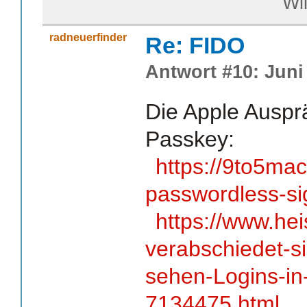
William S
radneuerfinder
Re: FIDO
Antwort #10: Juni 
Die Apple Auspr
Passkey:
https://9to5ma
passwordless-sig
https://www.he
verabschiedet-s
sehen-Logins-in
7134475.html