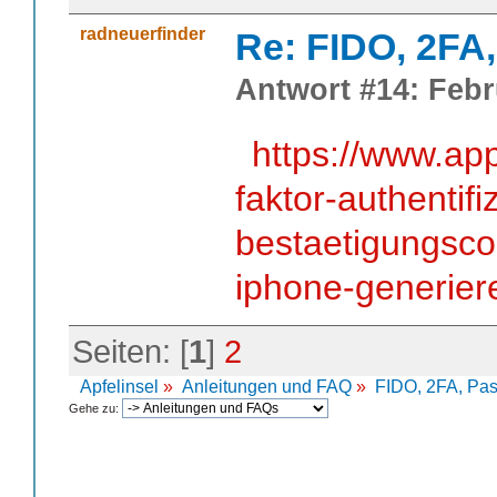
radneuerfinder
Re: FIDO, 2FA
Antwort #14: Febr
https://www.ap
faktor-authentifi
bestaetigungsco
iphone-generier
Seiten: [
1
]
2
Apfelinsel
»
Anleitungen und FAQ
»
FIDO, 2FA, Pa
Gehe zu: