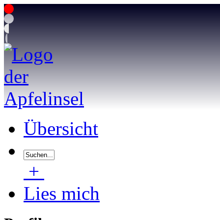
Übersicht
+
Lies mich