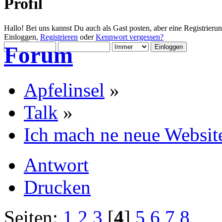
Profil
Hallo! Bei uns kannst Du auch als Gast posten, aber eine Registrieru
Einloggen,
Registrieren
oder
Kennwort vergessen?
Forum
Apfelinsel
»
Talk
»
Ich mach ne neue Website
Antwort
Drucken
Seiten:
1
2
3
[
4
]
5
6
7
8