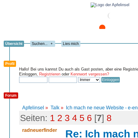
Übersicht
+
Lies mich
Profil
Hallo! Bei uns kannst Du auch als Gast posten, aber eine Registri
Einloggen,
Registrieren
oder
Kennwort vergessen?
Forum
Apfelinsel
»
Talk
»
Ich mach ne neue Website - e-en
Seiten:
1
2
3
4
5
6
[
7
]
8
radneuerfinder
Re: Ich mach n