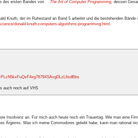
be des ersten Bandes von
The Art of Computer Programming
, dessen Gesa
nald Knuth, der im Ruhestand an Band 5 arbeitet und die bestehenden Bände st
science/donald-knuth-computers-algorithms-programming.html
list=PLcN5kxFuQxF4xg7879X5AvgDLzL6sdBbs
es auch noch auf VHS
e Insolvenz an. Für mich auch heute noch ein Trauertag. Wie man eine Firm
es Ärgernis. Was ich meine Commodores geliebt habe, kann man rational nicht