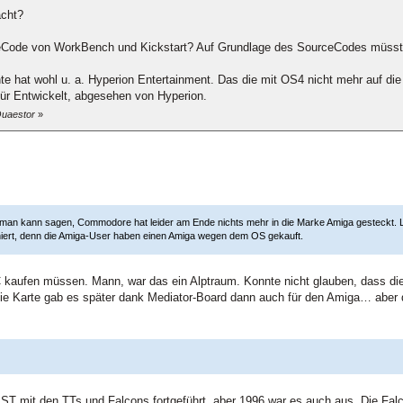
acht?
eCode von WorkBench und Kickstart? Auf Grundlage des SourceCodes müsste 
te hat wohl u. a. Hyperion Entertainment. Das die mit OS4 nicht mehr auf d
ür Entwickelt, abgesehen von Hyperion.
Quaestor
»
er man kann sagen, Commodore hat leider am Ende nichts mehr in die Marke Amiga gesteckt.
oniert, denn die Amiga-User haben einen Amiga wegen dem OS gekauft.
 kaufen müssen. Mann, war das ein Alptraum. Konnte nicht glauben, dass die 
ie Karte gab es später dank Mediator-Board dann auch für den Amiga… aber d
 ST mit den TTs und Falcons fortgeführt, aber 1996 war es auch aus. Die Fa