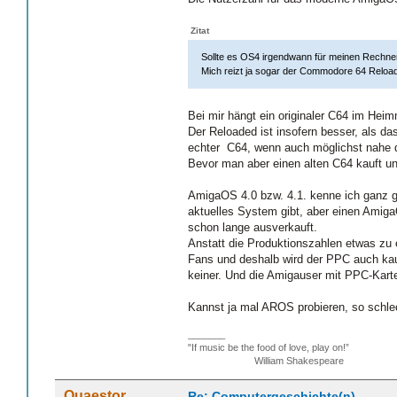
Zitat
Sollte es OS4 irgendwann für meinen Rechner g
Mich reizt ja sogar der Commodore 64 Relo
Bei mir hängt ein originaler C64 im Hei
Der Reloaded ist insofern besser, als das
echter C64, wenn auch möglichst nahe 
Bevor man aber einen alten C64 kauft und
AmigaOS 4.0 bzw. 4.1. kenne ich ganz gu
aktuelles System gibt, aber einen Amiga
schon lange ausverkauft.
Anstatt die Produktionszahlen etwas zu 
Fans und deshalb wird der PPC auch kau
keiner. Und die Amigauser mit PPC-Karte
Kannst ja mal AROS probieren, so schlec
_______
"If music be the food of love, play on!”
William Shakespeare
Quaestor
Re: Computergeschichte(n)