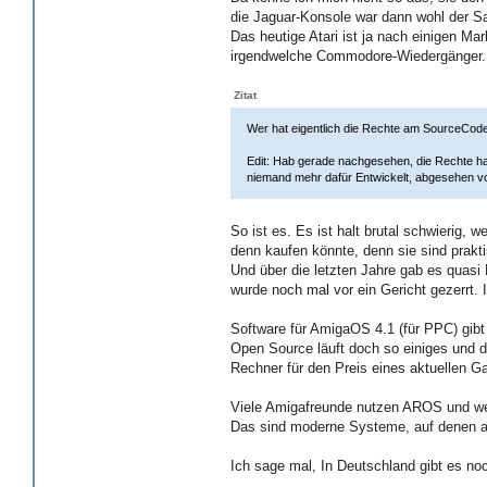
die Jaguar-Konsole war dann wohl der S
Das heutige Atari ist ja nach einigen Mar
irgendwelche Commodore-Wiedergänger.
Zitat
Wer hat eigentlich die Rechte am SourceCod
Edit: Hab gerade nachgesehen, die Rechte ha
niemand mehr dafür Entwickelt, abgesehen v
So ist es. Es ist halt brutal schwierig,
denn kaufen könnte, denn sie sind praktis
Und über die letzten Jahre gab es quasi
wurde noch mal vor ein Gericht gezerrt. 
Software für AmigaOS 4.1 (für PPC) gib
Open Source läuft doch so einiges und d
Rechner für den Preis eines aktuellen G
Viele Amigafreunde nutzen AROS und wer
Das sind moderne Systeme, auf denen ab
Ich sage mal, In Deutschland gibt es no