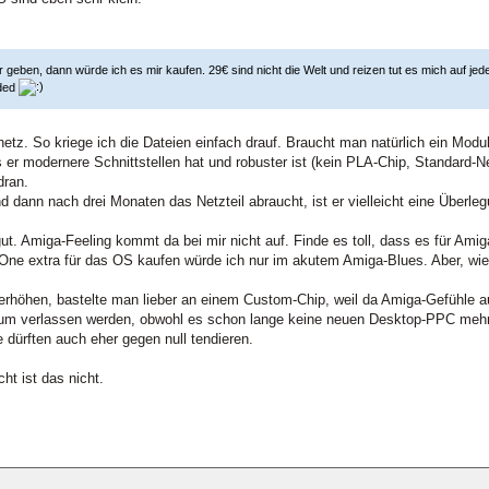
eben, dann würde ich es mir kaufen. 29€ sind nicht die Welt und reizen tut es mich auf jede
aded
mnetz. So kriege ich die Dateien einfach drauf. Braucht man natürlich ein Mo
 er modernere Schnittstellen hat und robuster ist (kein PLA-Chip, Standard-Netz
dran.
 dann nach drei Monaten das Netzteil abraucht, ist er vielleicht eine Überleg
t. Amiga-Feeling kommt da bei mir nicht auf. Finde es toll, dass es für Ami
One extra für das OS kaufen würde ich nur im akutem Amiga-Blues. Aber, wie g
erhöhen, bastelte man lieber an einem Custom-Chip, weil da Amiga-Gefühle a
m verlassen werden, obwohl es schon lange keine neuen Desktop-PPC mehr g
 dürften auch eher gegen null tendieren.
ht ist das nicht.