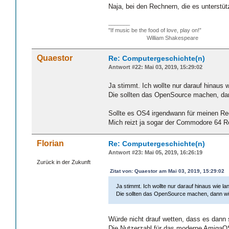
Naja, bei den Rechnern, die es unterstü
_______
"If music be the food of love, play on!”
William Shakespeare
Quaestor
Re: Computergeschichte(n)
Antwort #22: Mai 03, 2019, 15:29:02
Ja stimmt. Ich wollte nur darauf hinaus
Die sollten das OpenSource machen, da
Sollte es OS4 irgendwann für meinen Rech
Mich reizt ja sogar der Commodore 64 
Florian
Re: Computergeschichte(n)
Antwort #23: Mai 05, 2019, 16:26:19
Zurück in der Zukunft
Zitat von: Quaestor am Mai 03, 2019, 15:29:02
Ja stimmt. Ich wollte nur darauf hinaus wie 
Die sollten das OpenSource machen, dann wü
Würde nicht drauf wetten, dass es dann
Die Nutzerzahl für das moderne AmigaOS