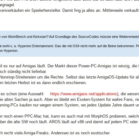
argnagel.
kenverkäufen ein Spielerhersteller. Damit fing ja alles an. Mittlerweile verka
e von WorkBench und Kickstart? Auf Grundlage des SourceCodes müsste eine Weiterentwickl
t wohl u. a. Hyperion Entertainment. Das die mit OS4 nicht mehr auf die Beine bekommen. P
on Hyperion.
 weil es nur auf Amigas läuft. Der Markt dieser Power-PC-Amigas ist winzig, di
ch ständig nicht lieferbar.
 Nonstop-Streitereien um die Rechte. Selbst das letzte AmigaOS-Update für al
Im letzten Herbst ist es dann endlich erschienen.
t es schon (eine Auswahl:
https://www.amigaos.net/applications
), die wese
ie alten Sachen ja auch. Aber es bleibt ein Exoten-System für wahre Fans, n
aming-PCs kaufen nur wegen einem System, wo jedes Update Jahre dauert und 
 noch einen PPC-Mac hat, kann es auch mal mit MorphOS probieren, welches
er die alte SW noch läuft. AROS läuft auf x86 und damit auf jedem PC oder
ch recht viele Amiga-Freaks. Anderswo ist es noch exotischer.