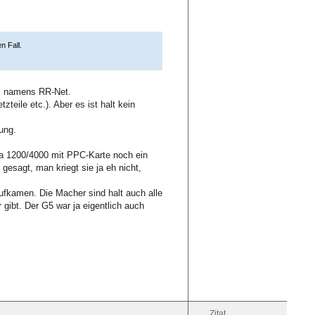
n Fall.
dul namens RR-Net.
teile etc.). Aber es ist halt kein
ung.
ga 1200/4000 mit PPC-Karte noch ein
esagt, man kriegt sie ja eh nicht,
ufkamen. Die Macher sind halt auch alle
ibt. Der G5 war ja eigentlich auch
Zitat