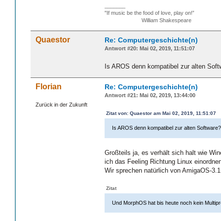
_______
"If music be the food of love, play on!”
William Shakespeare
Quaestor
Re: Computergeschichte(n)
Antwort #20: Mai 02, 2019, 11:51:07
Is AROS denn kompatibel zur alten Soft
Florian
Re: Computergeschichte(n)
Antwort #21: Mai 02, 2019, 13:44:00
Zurück in der Zukunft
Zitat von: Quaestor am Mai 02, 2019, 11:51:07
Is AROS denn kompatibel zur alten Software
Großteils ja, es verhält sich halt wie Wi
ich das Feeling Richtung Linux einordnen
Wir sprechen natürlich von AmigaOS-3.1-
Zitat
Und MorphOS hat bis heute noch kein Multip