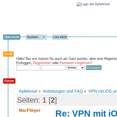
Übersicht
+
Lies mich
Profil
Hallo! Bei uns kannst Du auch als Gast posten, aber eine Registri
Einloggen,
Registrieren
oder
Kennwort vergessen?
Forum
Apfelinsel
»
Anleitungen und FAQ
»
VPN mit iOS un
Seiten:
1
[
2
]
MacFlieger
Re: VPN mit i