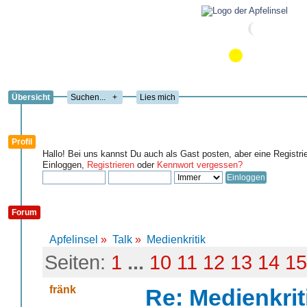
Übersicht
+
Lies mich
Profil
Hallo! Bei uns kannst Du auch als Gast posten, aber eine Registri
Einloggen,
Registrieren
oder
Kennwort vergessen?
Forum
Apfelinsel
»
Talk
»
Medienkritik
Seiten:
1
...
10
11
12
13
14
15
fränk
Re: Medienkrit