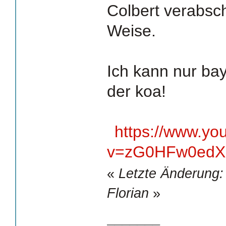
Colbert verabsch
Weise.
Ich kann nur ba
der koa!
https://www.yo
v=zG0HFw0ed
«
Letzte Änderung:
Florian
»
_______