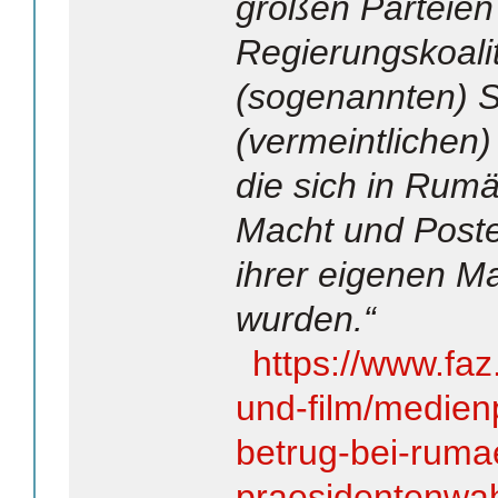
großen Parteien
Regierungskoalit
(sogenannten) S
(vermeintlichen)
die sich in Rumä
Macht und Post
ihrer eigenen M
wurden.“
https://www.faz
und-film/medienpo
betrug-bei-ruma
praesidentenwahl