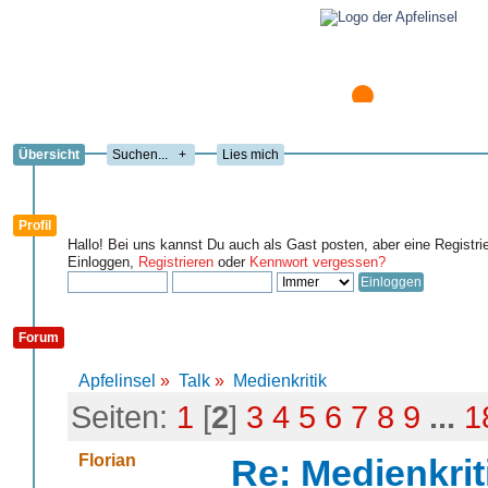
Übersicht
+
Lies mich
Profil
Hallo! Bei uns kannst Du auch als Gast posten, aber eine Registri
Einloggen,
Registrieren
oder
Kennwort vergessen?
Forum
Apfelinsel
»
Talk
»
Medienkritik
Seiten:
1
[
2
]
3
4
5
6
7
8
9
...
1
Florian
Re: Medienkrit