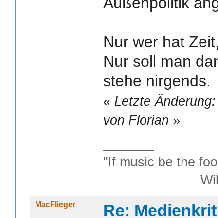
Außenpolitik ang
Nur wer hat Zeit
Nur soll man da
stehe nirgends.
«
Letzte Änderung:
von Florian
»
_______
"If music be the foo
William S
MacFlieger
Re: Medienkrit